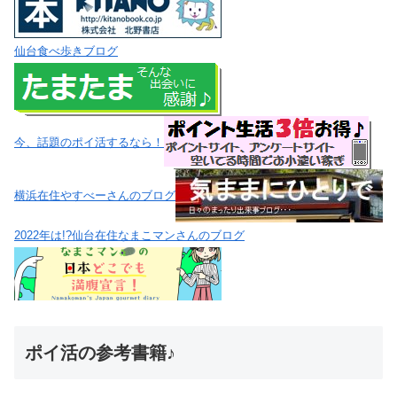
仙台食べ歩きブログ
今、話題のポイ活するなら！
横浜在住やすべーさんのブログ
2022年は!?仙台在住なまこマンさんのブログ
ポイ活の参考書籍♪