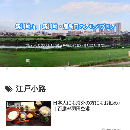
新川崎.jp｜新川崎・鹿島田のグルメブログ
“ちゃんと美味しい”お店を中心に食べ歩いています
江戸小路
日本人にも海外の方にもお勧め♪
周辺情報
｜百膳＠羽田空港