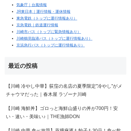
気象庁｜台風情報
JR東日本｜運行情報・運休情報
東急電鉄（トップに運行情報あり）
京急電鉄｜鉄道運行情報
川崎市バス（トップに緊急情報あり）
川崎鶴見臨港バス（トップに運行情報あり）
京浜急行バス（トップに運行情報あり）
最近の投稿
【川崎 冷やし中華】荻窪の名店の夏季限定”冷やし”がメ
チャウマだった｜春木屋 ラゾーナ川崎
【川崎 海鮮丼】ゴロっと海鮮山盛りの丼が700円！安
い・速い・美味い♪｜THE漁師DON
【川崎 中華 食べ放題】薬膳麻婆も餃子も30品！食べ飲