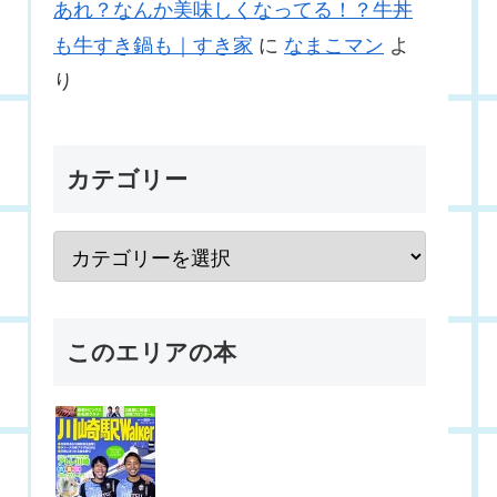
あれ？なんか美味しくなってる！？牛丼
も牛すき鍋も｜すき家
に
なまこマン
よ
り
カテゴリー
このエリアの本