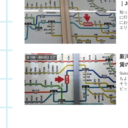
｜
知っ
に行
にお
エリ
新川
新川崎・鹿島田エリア
賃
Su
もよ
そう
ピッ