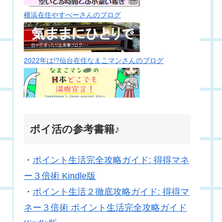
横浜在住やすべーさんのブログ
2022年は!?仙台在住なまこマンさんのブログ
ポイ活の参考書籍♪
・
ポイント生活完全攻略ガイド: 得得マネ
ー３倍術 Kindle版
・
ポイント生活２徹底攻略ガイド: 得得マ
ネー３倍術 ポイント生活完全攻略ガイド