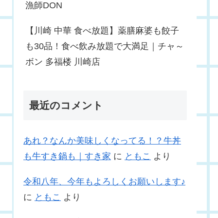
漁師DON
【川崎 中華 食べ放題】薬膳麻婆も餃子
も30品！食べ飲み放題で大満足｜チャ～
ボン 多福楼 川崎店
最近のコメント
あれ？なんか美味しくなってる！？牛丼
も牛すき鍋も｜すき家
に
ともこ
より
令和八年、今年もよろしくお願いします♪
に
ともこ
より