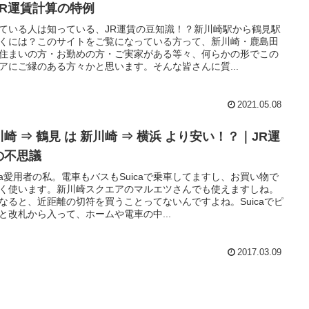
JR運賃計算の特例
ている人は知っている、JR運賃の豆知識！？新川崎駅から鶴見駅
くには？このサイトをご覧になっている方って、新川崎・鹿島田
住まいの方・お勤めの方・ご実家がある等々、何らかの形でこの
アにご縁のある方々かと思います。そんな皆さんに質...
2021.05.08
崎 ⇒ 鶴見 は 新川崎 ⇒ 横浜 より安い！？｜JR運
の不思議
ica愛用者の私。電車もバスもSuicaで乗車してますし、お買い物で
く使います。新川崎スクエアのマルエツさんでも使えますしね。
なると、近距離の切符を買うことってないんですよね。Suicaでピ
と改札から入って、ホームや電車の中...
2017.03.09