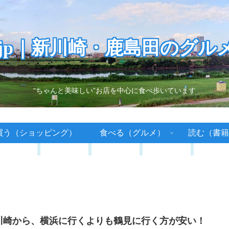
.jp｜新川崎・鹿島田のグル
“ちゃんと美味しい”お店を中心に食べ歩いています
買う（ショッピング）
食べる（グルメ）
読む（書籍
川崎から、横浜に行くよりも鶴見に行く方が安い！