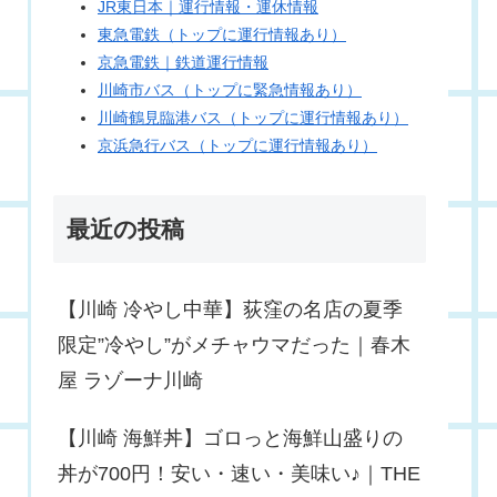
JR東日本｜運行情報・運休情報
東急電鉄（トップに運行情報あり）
京急電鉄｜鉄道運行情報
川崎市バス（トップに緊急情報あり）
川崎鶴見臨港バス（トップに運行情報あり）
京浜急行バス（トップに運行情報あり）
最近の投稿
【川崎 冷やし中華】荻窪の名店の夏季
限定”冷やし”がメチャウマだった｜春木
屋 ラゾーナ川崎
【川崎 海鮮丼】ゴロっと海鮮山盛りの
丼が700円！安い・速い・美味い♪｜THE