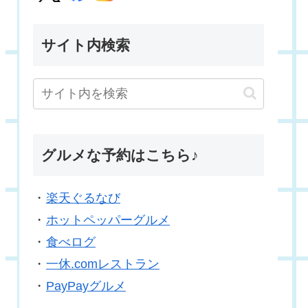
サイト内検索
グルメな予約はこちら♪
・
楽天ぐるなび
・
ホットペッパーグルメ
・
食べログ
・
一休.comレストラン
・
PayPayグルメ