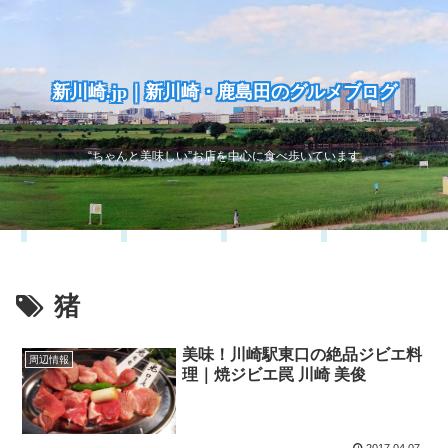
新川崎.jp｜新川崎・鹿島田のグルメブログ
“ちゃんと美味しい”お店を中心に食べ歩いています
猪
美味！川崎駅東口の絶品ジビエ料
周辺情報
理｜焼ジビエ罠 川崎 美俊