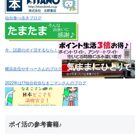
仙台食べ歩きブログ
今、話題のポイ活するなら！
横浜在住やすべーさんのブログ
2022年は!?仙台在住なまこマンさんのブログ
ポイ活の参考書籍♪