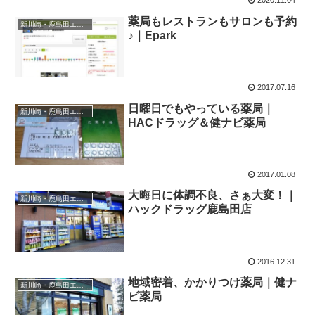
2020.11.04
薬局もレストランもサロンも予約
新川崎・鹿島田エリア
♪｜Epark
2017.07.16
日曜日でもやっている薬局｜
新川崎・鹿島田エリア
HACドラッグ＆健ナビ薬局
2017.01.08
大晦日に体調不良、さぁ大変！｜
新川崎・鹿島田エリア
ハックドラッグ鹿島田店
2016.12.31
地域密着、かかりつけ薬局｜健ナ
新川崎・鹿島田エリア
ビ薬局