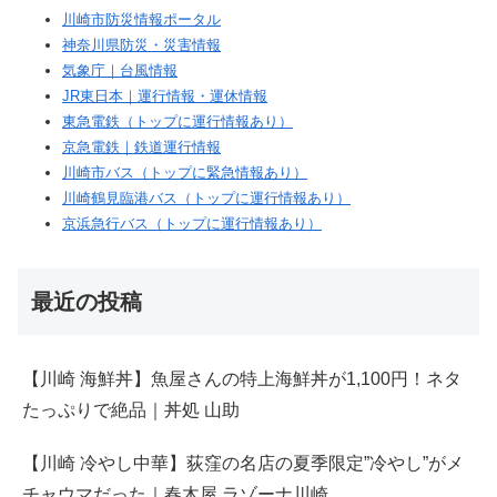
川崎市防災情報ポータル
神奈川県防災・災害情報
気象庁｜台風情報
JR東日本｜運行情報・運休情報
東急電鉄（トップに運行情報あり）
京急電鉄｜鉄道運行情報
川崎市バス（トップに緊急情報あり）
川崎鶴見臨港バス（トップに運行情報あり）
京浜急行バス（トップに運行情報あり）
最近の投稿
【川崎 海鮮丼】魚屋さんの特上海鮮丼が1,100円！ネタ
たっぷりで絶品｜丼処 山助
【川崎 冷やし中華】荻窪の名店の夏季限定”冷やし”がメ
チャウマだった｜春木屋 ラゾーナ川崎