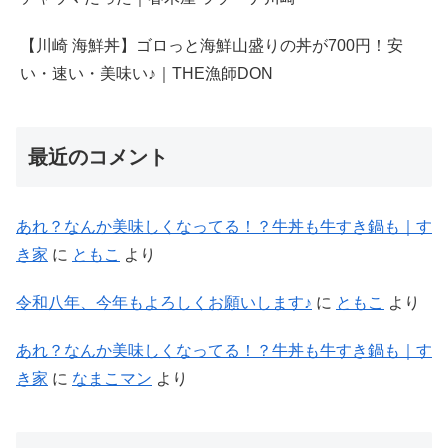
【川崎 海鮮丼】ゴロっと海鮮山盛りの丼が700円！安
い・速い・美味い♪｜THE漁師DON
最近のコメント
あれ？なんか美味しくなってる！？牛丼も牛すき鍋も｜す
き家
に
ともこ
より
令和八年、今年もよろしくお願いします♪
に
ともこ
より
あれ？なんか美味しくなってる！？牛丼も牛すき鍋も｜す
き家
に
なまこマン
より