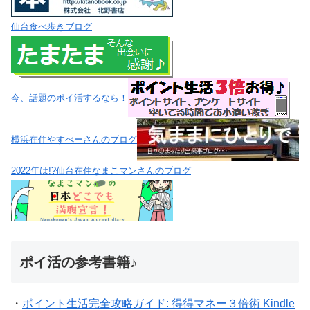
仙台食べ歩きブログ
今、話題のポイ活するなら！
横浜在住やすべーさんのブログ
2022年は!?仙台在住なまこマンさんのブログ
ポイ活の参考書籍♪
・
ポイント生活完全攻略ガイド: 得得マネー３倍術 Kindle