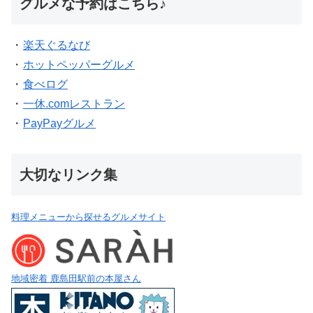
グルメな予約はこちら♪
・
楽天ぐるなび
・
ホットペッパーグルメ
・
食べログ
・
一休.comレストラン
・
PayPayグルメ
大切なリンク集
料理メニューから探せるグルメサイト
地域密着 鹿島田駅前の本屋さん