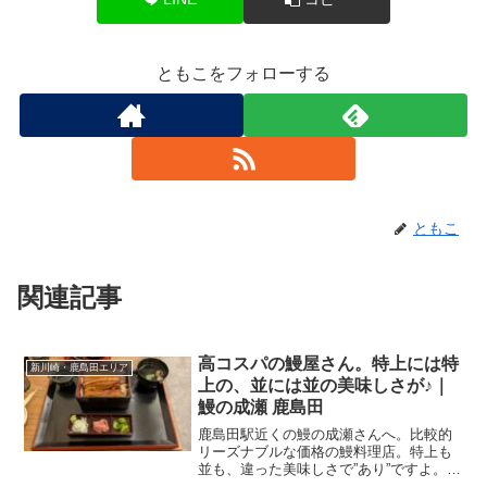
ともこをフォローする
ともこ
関連記事
高コスパの鰻屋さん。特上には特
新川崎・鹿島田エリア
上の、並には並の美味しさが♪｜
鰻の成瀬 鹿島田
鹿島田駅近くの鰻の成瀬さんへ。比較的
リーズナブルな価格の鰻料理店。特上も
並も、違った美味しさで”あり”ですよ。中
華店の後にダンナも私も年末年始のお休