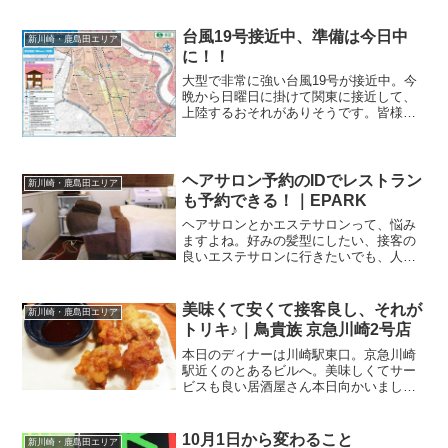
みに入りました。えっ！？一日中、一緒
にいるの？？？って、お互いに思ってい
台風19号接近中、準備は今日中
新川崎・鹿島田エリア
る腹の内(苦笑)そん...
に！！
大型で非常に強い台風19号が接近中。今
晩から日曜日に掛けて関東に接近して、
上陸するおそれがありそうです。皆様、
対策はできていますか？明日は外出厳禁
いくつかの商業施設のメールマガジンや
LINEに登録していますが、早々に明日の
土曜日は休業という...
ヘアサロン予約のIDでレストラン
新川崎・鹿島田エリア
も予約できる！｜EPARK
ヘアサロンとかエステサロンって、悩み
ますよね。好みの髪型にしたい、接客の
良いエステサロンに行きたいでも、人気
店はいつも混雑しているし．．．そんな
ときに役立つのがサロンの予約サイト。
全国のマッサージ・リラクゼーションサ
美味くて安くて接客良し、それが
新川崎・鹿島田エリア
ロンを簡単に検索・予約で...
トリキ♪｜鳥貴族 京急川崎2号店
本日のディナーは川崎駅東口。京急川崎
駅近くのとあるビルへ。美味しくてサー
ビスも良い居酒屋さん本日向かいました
のは、我が家のお気に入り、トリキこと
鳥貴族さん。居酒屋でありながら、全席
禁煙！なんとこちらのビル、2Fと5F、2
10月1日から変わること
新川崎・鹿島田エリア