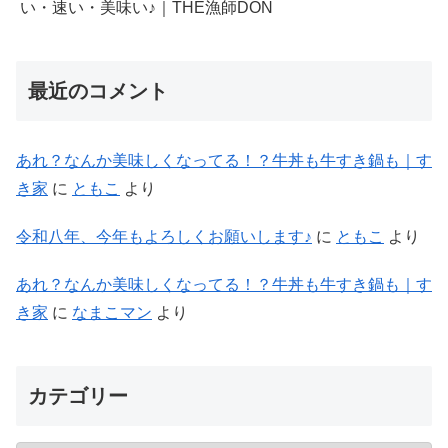
い・速い・美味い♪｜THE漁師DON
最近のコメント
あれ？なんか美味しくなってる！？牛丼も牛すき鍋も｜す
き家
に
ともこ
より
令和八年、今年もよろしくお願いします♪
に
ともこ
より
あれ？なんか美味しくなってる！？牛丼も牛すき鍋も｜す
き家
に
なまこマン
より
カテゴリー