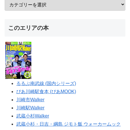
このエリアの本
るるぶ南武線 (国内シリーズ)
ぴあ川崎駅食本 (ぴあMOOK)
川崎市Walker
川崎駅Walker
武蔵小杉Walker
武蔵小杉・日吉・綱島 ジモト飯 ウォーカームック