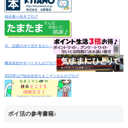
仙台食べ歩きブログ
今、話題のポイ活するなら！
横浜在住やすべーさんのブログ
2022年は!?仙台在住なまこマンさんのブログ
ポイ活の参考書籍♪