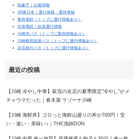
気象庁｜台風情報
JR東日本｜運行情報・運休情報
東急電鉄（トップに運行情報あり）
京急電鉄｜鉄道運行情報
川崎市バス（トップに緊急情報あり）
川崎鶴見臨港バス（トップに運行情報あり）
京浜急行バス（トップに運行情報あり）
最近の投稿
【川崎 冷やし中華】荻窪の名店の夏季限定”冷やし”がメ
チャウマだった｜春木屋 ラゾーナ川崎
【川崎 海鮮丼】ゴロっと海鮮山盛りの丼が700円！安
い・速い・美味い♪｜THE漁師DON
【川崎 中華 食べ放題】薬膳麻婆も餃子も30品！食べ飲