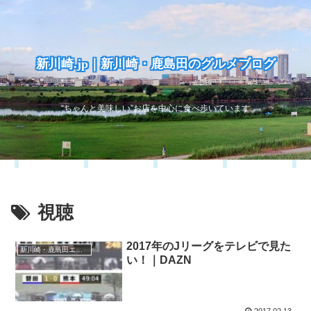
新川崎.jp｜新川崎・鹿島田のグルメブログ
“ちゃんと美味しい”お店を中心に食べ歩いています
視聴
2017年のJリーグをテレビで見た
新川崎・鹿島田エリア
い！｜DAZN