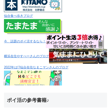
仙台食べ歩きブログ
今、話題のポイ活するなら！
横浜在住やすべーさんのブログ
2022年は!?仙台在住なまこマンさんのブログ
ポイ活の参考書籍♪