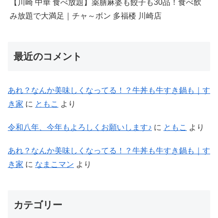
【川崎 中華 食べ放題】薬膳麻婆も餃子も30品！食べ飲
み放題で大満足｜チャ～ボン 多福楼 川崎店
最近のコメント
あれ？なんか美味しくなってる！？牛丼も牛すき鍋も｜す
き家
に
ともこ
より
令和八年、今年もよろしくお願いします♪
に
ともこ
より
あれ？なんか美味しくなってる！？牛丼も牛すき鍋も｜す
き家
に
なまこマン
より
カテゴリー