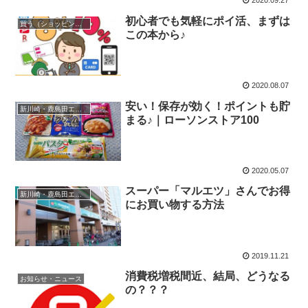
2020.09.27
初心者でも気軽にポイ活、まずは
買う（ショッピング）
この本から♪
2020.08.07
安い！保存が効く！ポイントも貯
新川崎・鹿島田エリア
まる♪｜ローソンストア100
2020.05.07
スーパー「マルエツ」さんでお得
新川崎・鹿島田エリア
にお買い物する方法
2019.11.21
消費税増税間近、結局、どうなる
お知らせ・ニュース
の？？？