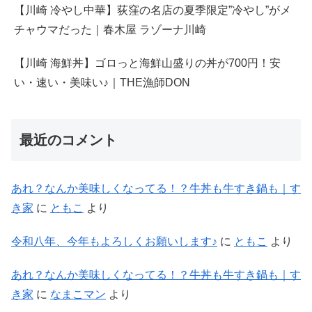
【川崎 冷やし中華】荻窪の名店の夏季限定”冷やし”がメ
チャウマだった｜春木屋 ラゾーナ川崎
【川崎 海鮮丼】ゴロっと海鮮山盛りの丼が700円！安
い・速い・美味い♪｜THE漁師DON
最近のコメント
あれ？なんか美味しくなってる！？牛丼も牛すき鍋も｜す
き家
に
ともこ
より
令和八年、今年もよろしくお願いします♪
に
ともこ
より
あれ？なんか美味しくなってる！？牛丼も牛すき鍋も｜す
き家
に
なまこマン
より