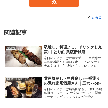
ともこ
関連記事
駅近し、料理よし、ドリンクも充
周辺情報
実♪｜とり鉄 武蔵新城店
今日のディナーは武蔵新城。JR南武線の
武蔵新城駅から南口を出て、バスターミ
ナルを抜けて2～3分くらいのところにあ
るのが．．．とり鉄 武蔵新城店 さん落ち
着いた雰囲気の内装は、友達との飲みで
も、接待でも使えそうです。名前の通
雰囲気良し・料理良し♪一番通り
新川崎・鹿島田エリア
り、鳥料理がメイン...
の隠れ家居酒屋さん｜五六 -kon-
今日のディナーは鹿島田駅前。#新川崎鹿
島田コミュニティ の今後について、緊急
ミーティング．．．ってのが半分と、ど
うにも気になってお会いしたかった地元
の方とお話したかったってのが半分。正