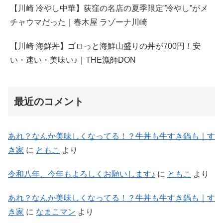
【川崎 冷やし中華】荻窪の名店の夏季限定”冷やし”がメ
チャウマだった｜春木屋 ラゾーナ川崎
【川崎 海鮮丼】ゴロっと海鮮山盛りの丼が700円！安
い・速い・美味い♪｜THE漁師DON
最近のコメント
あれ？なんか美味しくなってる！？牛丼も牛すき鍋も｜す
き家
に
ともこ
より
令和八年、今年もよろしくお願いします♪
に
ともこ
より
あれ？なんか美味しくなってる！？牛丼も牛すき鍋も｜す
き家
に
なまこマン
より