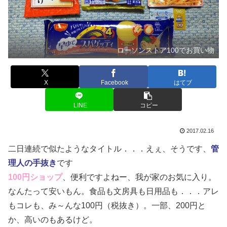
ローソンストア100でお買い物
X
Facebook
はてブ
LINE
コピー
2017.02.16
二日連続で似たようなタイトル．．．えぇ、そうです、
管
理人の手抜き
です
100円ショップ
、便利ですよねー、我が家のお気に入り。
なんたって安いもん。食品も文房具も日用品も．．．アレ
もコレも、み～んな100円（税抜き）。一部、200円と
か、高いのもあるけど。