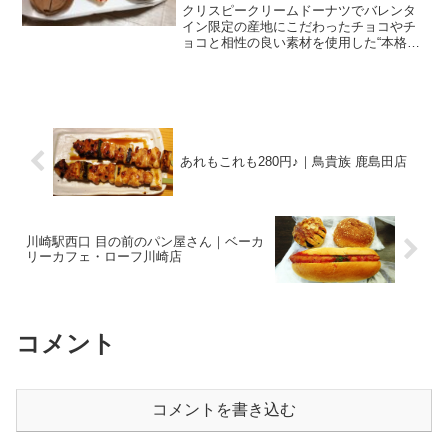
クリスピークリームドーナツでバレンタ
イン限定の産地にこだわったチョコやチ
ョコと相性の良い素材を使用した“本格シ
ョコラドーナツ”販売中。ハートに惹かれ
てとある平日、仕事を終えて武蔵小杉駅
に降り立った私。お買い物で東急線の駅
の隣にある、ららテラ...
あれもこれも280円♪｜鳥貴族 鹿島田店
川崎駅西口 目の前のパン屋さん｜ベーカ
リーカフェ・ローフ川崎店
コメント
コメントを書き込む