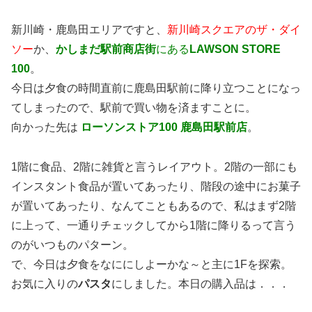
新川崎・鹿島田エリアですと、
新川崎スクエアのザ・ダイ
ソー
か、
かしまだ駅前商店街
にある
LAWSON STORE
100
。
今日は夕食の時間直前に鹿島田駅前に降り立つことになっ
てしまったので、駅前で買い物を済ますことに。
向かった先は
ローソンストア100 鹿島田駅前店
。
1階に食品、2階に雑貨と言うレイアウト。2階の一部にも
インスタント食品が置いてあったり、階段の途中にお菓子
が置いてあったり、なんてこともあるので、私はまず2階
に上って、一通りチェックしてから1階に降りるって言う
のがいつものパターン。
で、今日は夕食をなににしよーかな～と主に1Fを探索。
お気に入りの
パスタ
にしました。本日の購入品は．．．