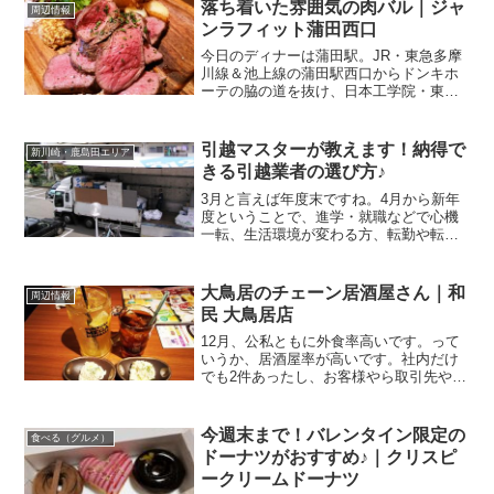
に隠れ家♪落ち着いた雰囲気の和風居酒屋
落ち着いた雰囲気の肉バル｜ジャ
周辺情報
さん向かいました先...
ンラフィット蒲田西口
今日のディナーは蒲田駅。JR・東急多摩
川線＆池上線の蒲田駅西口からドンキホ
ーテの脇の道を抜け、日本工学院・東京
工科大に向かう工学院通り商店街にある
のが．．．個室肉バルジャンラフィット
蒲田西口店 さん関連ランキング：バル・
引越マスターが教えます！納得で
新川崎・鹿島田エリア
バール | 蒲田駅...
きる引越業者の選び方♪
3月と言えば年度末ですね。4月から新年
度ということで、進学・就職などで心機
一転、生活環境が変わる方、転勤や転職
で生活する場所が変わる方など、多いん
じゃないかと思います。そう、引越のシ
ーズンですね。かく言う管理人の私、転
大鳥居のチェーン居酒屋さん｜和
周辺情報
職と転勤で全国を転々と...
民 大鳥居店
12月、公私ともに外食率高いです。って
いうか、居酒屋率が高いです。社内だけ
でも2件あったし、お客様やら取引先や
ら、共同研究先やら．．．いろんな方々
と会食させて頂き、楽しい限り♪今日は大
鳥居で会食。もちろん含アルコール。京
今週末まで！バレンタイン限定の
食べる（グルメ）
急空港線の大鳥居駅か...
ドーナツがおすすめ♪｜クリスピ
ークリームドーナツ