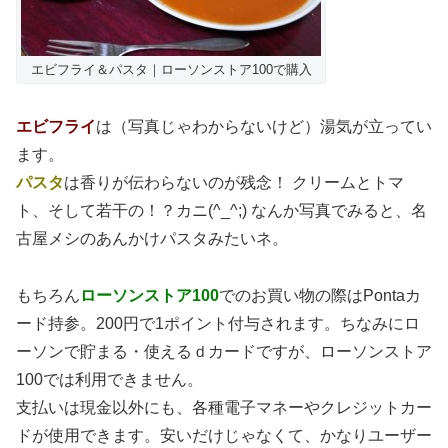
エビフライ＆パスタ｜ローソンストア100で購入
エビフライ
は（写真じゃわからないけど）湯気が立ってい
ます。
パスタ
は香りが伝わらないのが残念！ クリームとトマ
ト、そして若干の！？カニ(^_^;) なんか写真でみると、名
古屋メシのあんかけパスタみたいネ。
もちろん
ローソンストア100
でのお買い物の際はPontaカ
ード持参。200円で1ポイント付与されます。ちなみにロ
ーソンで貯まる・使えるｄカードですが、ローソンストア
100では利用できません。
支払いは現金以外にも、各種電子マネーやクレジットカー
ドが使用できます。安いだけじゃなくて、かなりユーザー