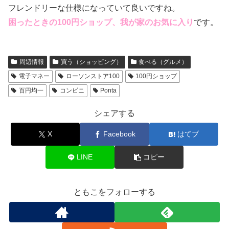
フレンドリーな仕様になっていて良いですね。
困ったときの100円ショップ、我が家のお気に入り
です。
周辺情報
買う（ショッピング）
食べる（グルメ）
電子マネー
ローソンストア100
100円ショップ
百円均一
コンビニ
Ponta
シェアする
X
Facebook
はてブ
LINE
コピー
ともこをフォローする