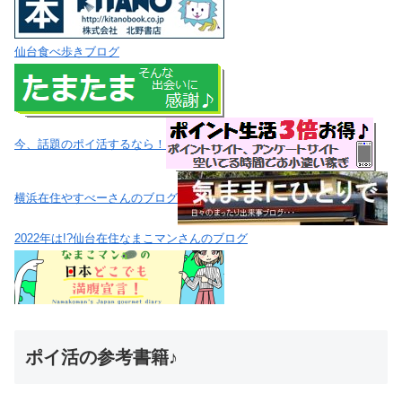
仙台食べ歩きブログ
今、話題のポイ活するなら！
横浜在住やすべーさんのブログ
2022年は!?仙台在住なまこマンさんのブログ
ポイ活の参考書籍♪