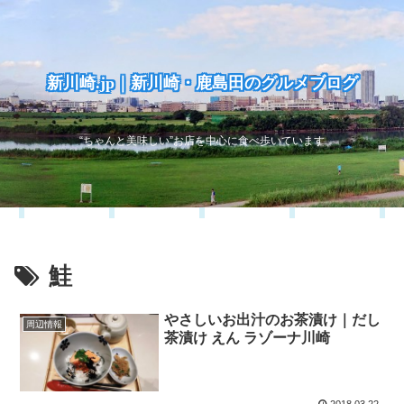
新川崎.jp｜新川崎・鹿島田のグルメブログ
“ちゃんと美味しい”お店を中心に食べ歩いています
鮭
やさしいお出汁のお茶漬け｜だし
周辺情報
茶漬け えん ラゾーナ川崎