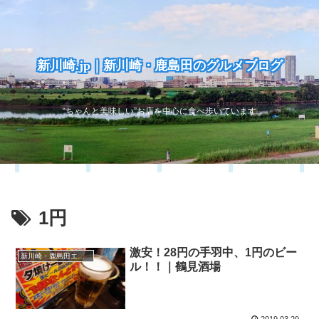
新川崎.jp｜新川崎・鹿島田のグルメブログ
“ちゃんと美味しい”お店を中心に食べ歩いています
1円
激安！28円の手羽中、1円のビー
新川崎・鹿島田エリア
ル！！｜鶴見酒場