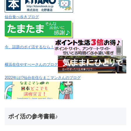
仙台食べ歩きブログ
今、話題のポイ活するなら！
横浜在住やすべーさんのブログ
2022年は!?仙台在住なまこマンさんのブログ
ポイ活の参考書籍♪