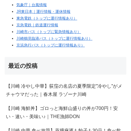
気象庁｜台風情報
JR東日本｜運行情報・運休情報
東急電鉄（トップに運行情報あり）
京急電鉄｜鉄道運行情報
川崎市バス（トップに緊急情報あり）
川崎鶴見臨港バス（トップに運行情報あり）
京浜急行バス（トップに運行情報あり）
最近の投稿
【川崎 冷やし中華】荻窪の名店の夏季限定”冷やし”がメ
チャウマだった｜春木屋 ラゾーナ川崎
【川崎 海鮮丼】ゴロっと海鮮山盛りの丼が700円！安
い・速い・美味い♪｜THE漁師DON
【川崎 中華 食べ放題】薬膳麻婆も餃子も30品！食べ飲