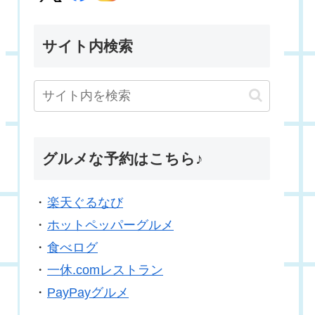
サイト内検索
グルメな予約はこちら♪
・
楽天ぐるなび
・
ホットペッパーグルメ
・
食べログ
・
一休.comレストラン
・
PayPayグルメ