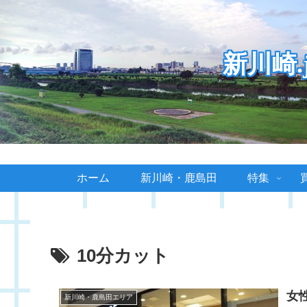
新川崎
ホーム
新川崎・鹿島田
特集
10分カット
女
新川崎・鹿島田エリア