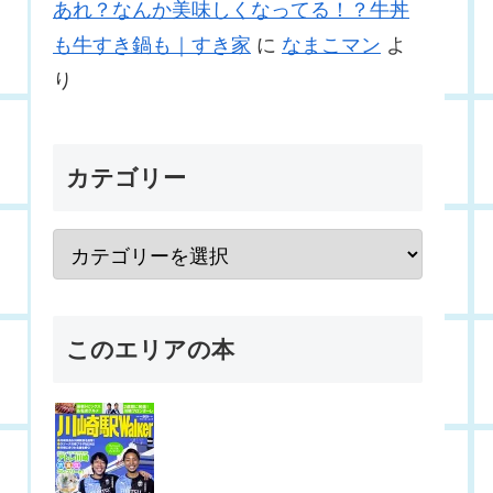
あれ？なんか美味しくなってる！？牛丼
も牛すき鍋も｜すき家
に
なまこマン
よ
り
カテゴリー
このエリアの本