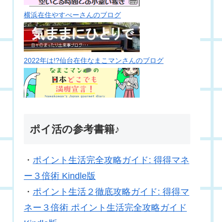
横浜在住やすべーさんのブログ
2022年は!?仙台在住なまこマンさんのブログ
ポイ活の参考書籍♪
・
ポイント生活完全攻略ガイド: 得得マネ
ー３倍術 Kindle版
・
ポイント生活２徹底攻略ガイド: 得得マ
ネー３倍術 ポイント生活完全攻略ガイド