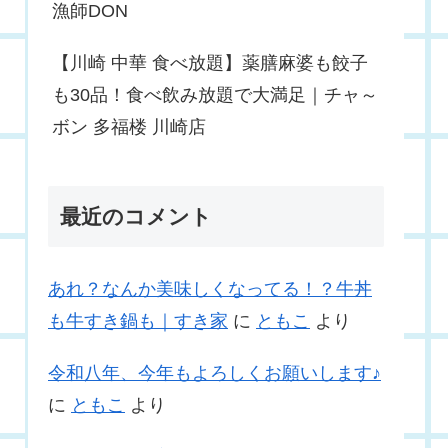
漁師DON
【川崎 中華 食べ放題】薬膳麻婆も餃子
も30品！食べ飲み放題で大満足｜チャ～
ボン 多福楼 川崎店
最近のコメント
あれ？なんか美味しくなってる！？牛丼
も牛すき鍋も｜すき家
に
ともこ
より
令和八年、今年もよろしくお願いします♪
に
ともこ
より