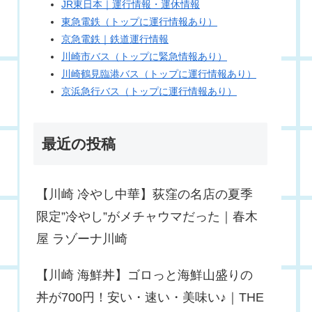
JR東日本｜運行情報・運休情報
東急電鉄（トップに運行情報あり）
京急電鉄｜鉄道運行情報
川崎市バス（トップに緊急情報あり）
川崎鶴見臨港バス（トップに運行情報あり）
京浜急行バス（トップに運行情報あり）
最近の投稿
【川崎 冷やし中華】荻窪の名店の夏季
限定”冷やし”がメチャウマだった｜春木
屋 ラゾーナ川崎
【川崎 海鮮丼】ゴロっと海鮮山盛りの
丼が700円！安い・速い・美味い♪｜THE