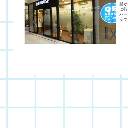
髪が
に行
パー
安で