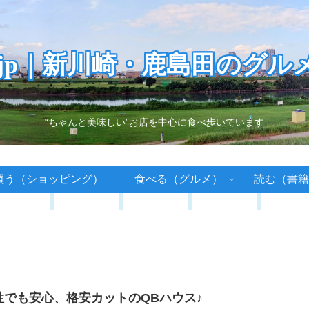
.jp｜新川崎・鹿島田のグル
“ちゃんと美味しい”お店を中心に食べ歩いています
買う（ショッピング）
食べる（グルメ）
読む（書籍
性でも安心、格安カットのQBハウス♪