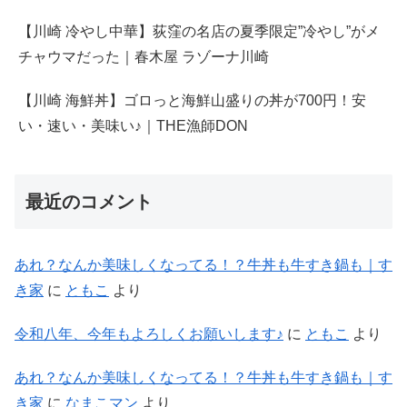
【川崎 冷やし中華】荻窪の名店の夏季限定”冷やし”がメ
チャウマだった｜春木屋 ラゾーナ川崎
【川崎 海鮮丼】ゴロっと海鮮山盛りの丼が700円！安
い・速い・美味い♪｜THE漁師DON
最近のコメント
あれ？なんか美味しくなってる！？牛丼も牛すき鍋も｜す
き家
に
ともこ
より
令和八年、今年もよろしくお願いします♪
に
ともこ
より
あれ？なんか美味しくなってる！？牛丼も牛すき鍋も｜す
き家
に
なまこマン
より