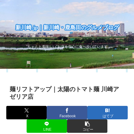
新川崎.jp｜新川崎・鹿島田のグルメブログ
“ちゃんと美味しい”お店を中心に食べ歩いています
麺リフトアップ｜太陽のトマト麺 川崎ア
ゼリア店
X
Facebook
はてブ
LINE
コピー