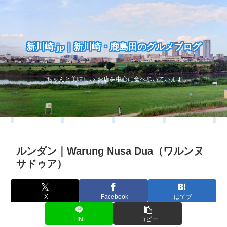
新川崎.jp｜新川崎・鹿島田のグルメブログ
“ちゃんと美味しい”お店を中心に食べ歩いています
ルンダン｜Warung Nusa Dua（ワルンヌ
サドゥア）
X
Facebook
はてブ
LINE
コピー