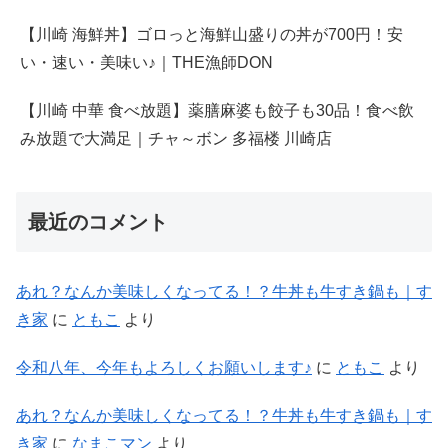
【川崎 海鮮丼】ゴロっと海鮮山盛りの丼が700円！安
い・速い・美味い♪｜THE漁師DON
【川崎 中華 食べ放題】薬膳麻婆も餃子も30品！食べ飲
み放題で大満足｜チャ～ボン 多福楼 川崎店
最近のコメント
あれ？なんか美味しくなってる！？牛丼も牛すき鍋も｜す
き家
に
ともこ
より
令和八年、今年もよろしくお願いします♪
に
ともこ
より
あれ？なんか美味しくなってる！？牛丼も牛すき鍋も｜す
き家
に
なまこマン
より