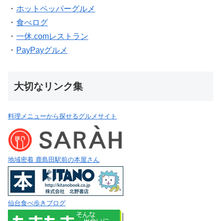
・
ホットペッパーグルメ
・
食べログ
・
一休.comレストラン
・
PayPayグルメ
大切なリンク集
料理メニューから探せるグルメサイト
地域密着 鹿島田駅前の本屋さん
仙台食べ歩きブログ