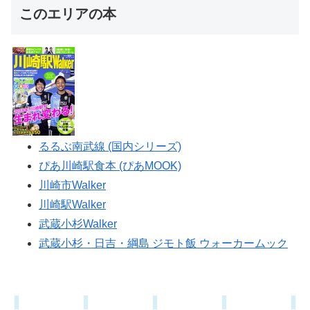
このエリアの本
るるぶ南武線 (国内シリーズ)
ぴあ川崎駅食本 (ぴあMOOK)
川崎市Walker
川崎駅Walker
武蔵小杉Walker
武蔵小杉・日吉・綱島 ジモト飯 ウォーカームック