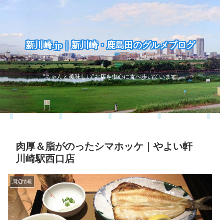
新川崎.jp｜新川崎・鹿島田のグルメブログ
“ちゃんと美味しい”お店を中心に食べ歩いています
肉厚＆脂がのったシマホッケ｜やよい軒
川崎駅西口店
周辺情報