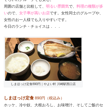
周囲の店舗と比較して、
明るい雰囲気
で、
料理の種類が多
い
ので、
女子率が高いお店
です。女性同士のグループや、
女性のお一人様でも入りやすいです。
今日のランチ・チョイスは．．．
しまほっけ定食890円｜やよい軒 川崎駅西口店
しまほっけ定食
890円（税込み）
ホッケ、冷や奴、大根おろし、お味噌汁、そしてご飯のセ