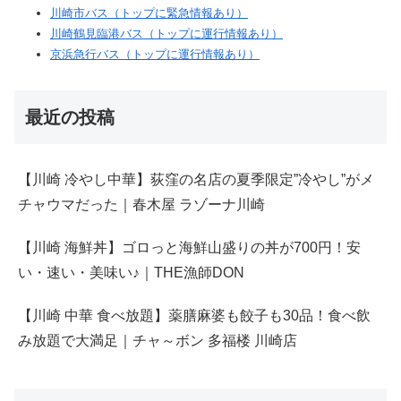
川崎市バス（トップに緊急情報あり）
川崎鶴見臨港バス（トップに運行情報あり）
京浜急行バス（トップに運行情報あり）
最近の投稿
【川崎 冷やし中華】荻窪の名店の夏季限定”冷やし”がメ
チャウマだった｜春木屋 ラゾーナ川崎
【川崎 海鮮丼】ゴロっと海鮮山盛りの丼が700円！安
い・速い・美味い♪｜THE漁師DON
【川崎 中華 食べ放題】薬膳麻婆も餃子も30品！食べ飲
み放題で大満足｜チャ～ボン 多福楼 川崎店