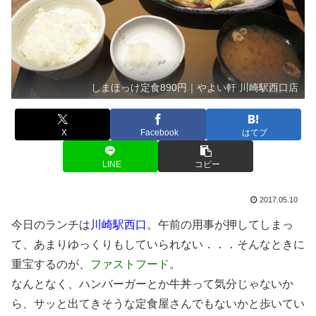
しまほっけ定食890円｜やよい軒 川崎駅西口店
X
Facebook
はてブ
LINE
コピー
2017.05.10
今日のランチは
川崎駅西口
。午前の用事が押してしまっ
て、あまりゆっくりもしていられない．．．そんなときに
重宝するのが、
ファストフード
。
なんとなく、ハンバーガーとか牛丼って気分じゃないか
ら、サッと出てきそうな定食屋さんでもないかと歩いてい