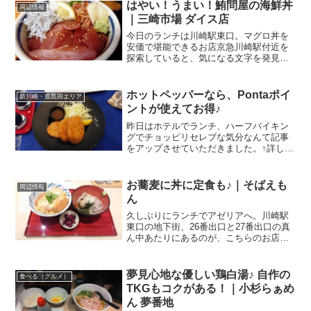
はやい！うまい！鮪問屋の海鮮丼
周辺情報
｜三崎市場 ダイス店
今日のランチは川崎駅東口。マグロ丼を
安価で堪能できるお店京急川崎駅付近を
探索していると、気になる文字を発見！
ダイス1F、アゼリアを出てすぐJR川崎駅
東口、川崎ダイスの1F、入口は市役所通
り沿いにあります。地下街のアゼリアか
ホットペッパーなら、Pontaポイ
新川崎・鹿島田エリア
らでも、39番出口...
ントが使えてお得♪
昨日はホテルでランチ、ハーフバイキン
グでチョッピリセレブな気分なんて記事
をアップさせていただきました。↑詳しく
はこちらをクリックしてくださいね。
で、実はこのランチ、HOT PEPPERグル
メのお食事券を利用したものでした。グ
お蕎麦に丼に定食も♪｜そばえも
周辺情報
ルメサイトのHO...
ん
久しぶりにランチでアゼリアへ。川崎駅
東口の地下街、26番出口と27番出口の真
ん中あたりにあるのが、こちらのお店。
そばえもん 川崎アゼリア店関連ランキン
グ：居酒屋 | 川崎駅、京急川崎駅、八丁
畷駅JR川崎駅の東口からアゼリアに下り
夢見心地な優しい鶏白湯♪ 自作の
食べる（グルメ）
て、そのまま...
TKGもコクがある！｜小杉らぁめ
ん 夢番地