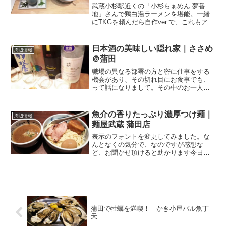
武蔵小杉駅近くの「小杉らぁめん 夢番
地」さんで鶏白湯ラーメンを堪能。一緒
にTKGを頼んだら自作ver.で、これもアリ
です！南武線からも東横線からも昔はよ
く食べていました、ラーメン．．．っ
て、今でも同世代の女性の中では食べて
日本酒の美味しい隠れ家｜ささめ
周辺情報
いる方だと思います...
＠蒲田
職場の異なる部署の方と密に仕事をする
機会があり、その切れ目にお食事でも、
って話になりまして。その中のお一人
が、蒲田に日本酒の美味しいお店がある
から紹介したい、なんて嬉しい話をして
くださいまして。ということで、平日の
魚介の香りたっぷり濃厚つけ麺｜
周辺情報
仕事終わりに蒲田駅西口に集...
麺屋武蔵 蒲田店
表示のフォントを変更してみました。な
んとなくの気分で、なのですが感想な
ど、お聞かせ頂けると助かります今日の
ランチは蒲田。JR＆東急蒲田駅の西口、
東急の多摩川線＆池上線の線路沿いの道
と、ユザワヤさんのある道の間にあるの
が．．．麺屋武蔵 蒲田店...
蒲田で牡蠣を満喫！｜かき小屋バル魚丁
天