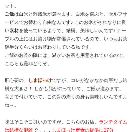
ット。
ご飯
は白米と雑穀米が選べます。白米を選ぶと、セルフサ
ービスでお替わり自由なんです♪ このお米がそれなりに良
い素材を使っているようで、結構、美味しいんです♪ テー
ブルの上にはお漬け物が常備されているので、いつもお茶
碗半分くらいはお替わりしている私です。
ご飯のお釜の隣には、温かいお茶も用意されているので、
こちらも是非どうぞ。
肝心要の、
しまほっけ
ですが、コレがなかなか肉厚だし結
構な大きさ！ しかも脂がのっていて、ご飯が進みます。
骨まで付いていて、この骨の周りの身も美味しいんですよ
ね～。
味はそこそこ良いのですが、こちらのお店、
ランチタイム
は結構な混雑
で．．．
しまほっけ定食の提供に17分