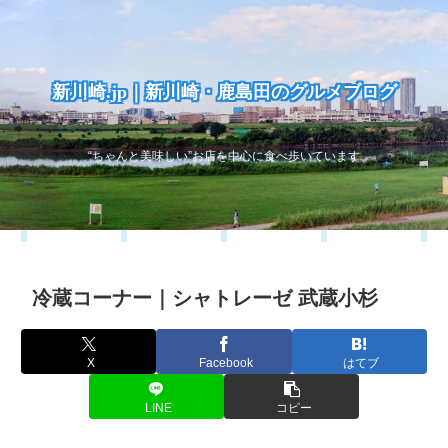
新川崎.jp｜新川崎・鹿島田のグルメブログ
“ちゃんと美味しい”お店を中心に食べ歩いています
冷蔵コーナー｜シャトレーゼ 武蔵小杉
X
Facebook
はてブ
LINE
コピー