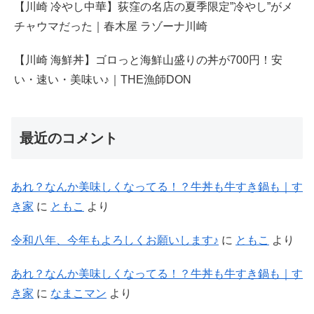
【川崎 冷やし中華】荻窪の名店の夏季限定”冷やし”がメ
チャウマだった｜春木屋 ラゾーナ川崎
【川崎 海鮮丼】ゴロっと海鮮山盛りの丼が700円！安
い・速い・美味い♪｜THE漁師DON
最近のコメント
あれ？なんか美味しくなってる！？牛丼も牛すき鍋も｜す
き家
に
ともこ
より
令和八年、今年もよろしくお願いします♪
に
ともこ
より
あれ？なんか美味しくなってる！？牛丼も牛すき鍋も｜す
き家
に
なまこマン
より