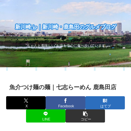
新川崎.jp｜新川崎・鹿島田のグルメブログ
“ちゃんと美味しい”お店を中心に食べ歩いています
魚介つけ麺の麺｜七志らーめん 鹿島田店
X
Facebook
はてブ
LINE
コピー