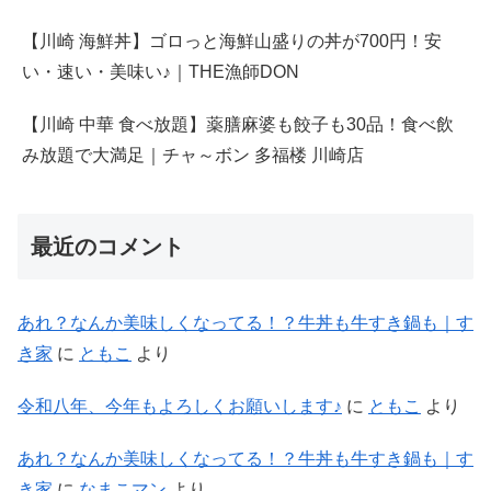
【川崎 海鮮丼】ゴロっと海鮮山盛りの丼が700円！安
い・速い・美味い♪｜THE漁師DON
【川崎 中華 食べ放題】薬膳麻婆も餃子も30品！食べ飲
み放題で大満足｜チャ～ボン 多福楼 川崎店
最近のコメント
あれ？なんか美味しくなってる！？牛丼も牛すき鍋も｜す
き家
に
ともこ
より
令和八年、今年もよろしくお願いします♪
に
ともこ
より
あれ？なんか美味しくなってる！？牛丼も牛すき鍋も｜す
き家
に
なまこマン
より