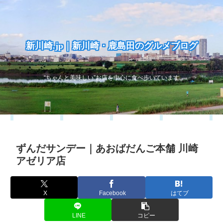
新川崎.jp｜新川崎・鹿島田のグルメブログ
“ちゃんと美味しい”お店を中心に食べ歩いています
ずんだサンデー｜あおばだんご本舗 川崎
アゼリア店
X
Facebook
はてブ
LINE
コピー