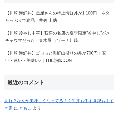
【川崎 海鮮丼】魚屋さんの特上海鮮丼が1,100円！ネタ
たっぷりで絶品｜丼処 山助
【川崎 冷やし中華】荻窪の名店の夏季限定”冷やし”がメ
チャウマだった｜春木屋 ラゾーナ川崎
【川崎 海鮮丼】ゴロっと海鮮山盛りの丼が700円！安
い・速い・美味い♪｜THE漁師DON
最近のコメント
あれ？なんか美味しくなってる！？牛丼も牛すき鍋も｜す
き家
に
ともこ
より