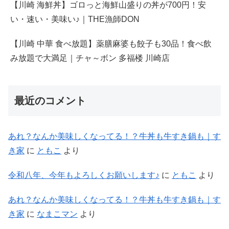
【川崎 海鮮丼】ゴロっと海鮮山盛りの丼が700円！安
い・速い・美味い♪｜THE漁師DON
【川崎 中華 食べ放題】薬膳麻婆も餃子も30品！食べ飲
み放題で大満足｜チャ～ボン 多福楼 川崎店
最近のコメント
あれ？なんか美味しくなってる！？牛丼も牛すき鍋も｜す
き家
に
ともこ
より
令和八年、今年もよろしくお願いします♪
に
ともこ
より
あれ？なんか美味しくなってる！？牛丼も牛すき鍋も｜す
き家
に
なまこマン
より