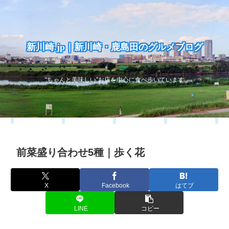
新川崎.jp｜新川崎・鹿島田のグルメブログ
“ちゃんと美味しい”お店を中心に食べ歩いています
前菜盛り合わせ5種｜歩く花
X
Facebook
はてブ
LINE
コピー