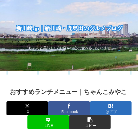
新川崎.jp｜新川崎・鹿島田のグルメブログ
“ちゃんと美味しい”お店を中心に食べ歩いています
おすすめランチメニュー｜ちゃんこみやこ
X
Facebook
はてブ
LINE
コピー