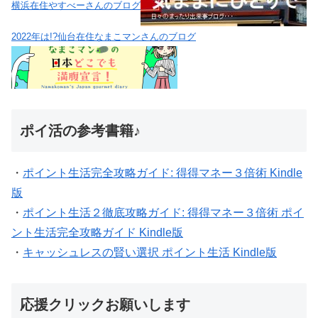
横浜在住やすべーさんのブログ
2022年は!?仙台在住なまこマンさんのブログ
ポイ活の参考書籍♪
・
ポイント生活完全攻略ガイド: 得得マネー３倍術 Kindle
版
・
ポイント生活２徹底攻略ガイド: 得得マネー３倍術 ポイ
ント生活完全攻略ガイド Kindle版
・
キャッシュレスの賢い選択 ポイント生活 Kindle版
応援クリックお願いします