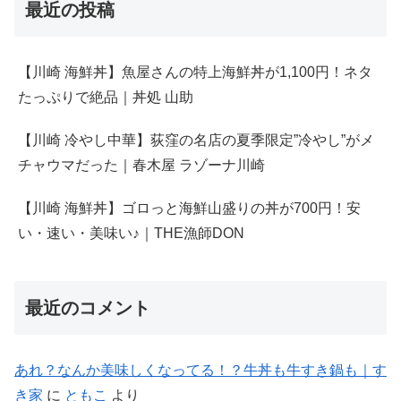
最近の投稿
【川崎 海鮮丼】魚屋さんの特上海鮮丼が1,100円！ネタ
たっぷりで絶品｜丼処 山助
【川崎 冷やし中華】荻窪の名店の夏季限定”冷やし”がメ
チャウマだった｜春木屋 ラゾーナ川崎
【川崎 海鮮丼】ゴロっと海鮮山盛りの丼が700円！安
い・速い・美味い♪｜THE漁師DON
最近のコメント
あれ？なんか美味しくなってる！？牛丼も牛すき鍋も｜す
き家
に
ともこ
より