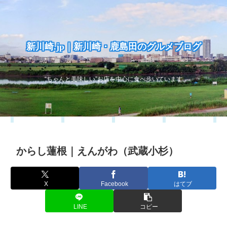
新川崎.jp｜新川崎・鹿島田のグルメブログ
“ちゃんと美味しい”お店を中心に食べ歩いています
からし蓮根｜えんがわ（武蔵小杉）
X
Facebook
はてブ
LINE
コピー