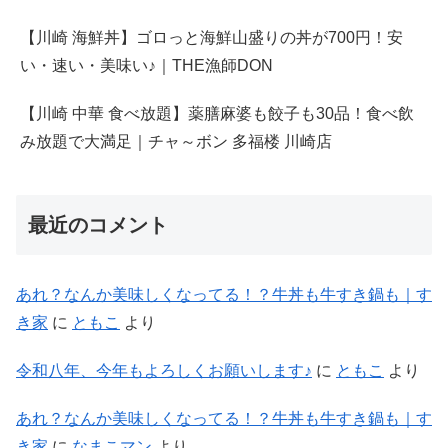
【川崎 海鮮丼】ゴロっと海鮮山盛りの丼が700円！安
い・速い・美味い♪｜THE漁師DON
【川崎 中華 食べ放題】薬膳麻婆も餃子も30品！食べ飲
み放題で大満足｜チャ～ボン 多福楼 川崎店
最近のコメント
あれ？なんか美味しくなってる！？牛丼も牛すき鍋も｜す
き家
に
ともこ
より
令和八年、今年もよろしくお願いします♪
に
ともこ
より
あれ？なんか美味しくなってる！？牛丼も牛すき鍋も｜す
き家
に
なまこマン
より