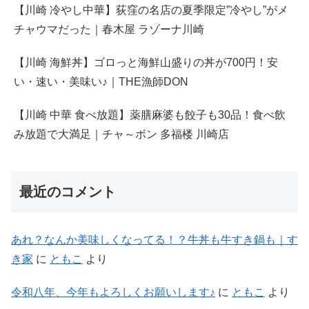
【川崎 冷やし中華】荻窪の名店の夏季限定”冷やし”がメ
チャウマだった｜春木屋 ラゾーナ川崎
【川崎 海鮮丼】ゴロっと海鮮山盛りの丼が700円！安
い・速い・美味い♪｜THE漁師DON
【川崎 中華 食べ放題】薬膳麻婆も餃子も30品！食べ飲
み放題で大満足｜チャ～ボン 多福楼 川崎店
最近のコメント
あれ？なんか美味しくなってる！？牛丼も牛すき鍋も｜す
き家
に
ともこ
より
令和八年、今年もよろしくお願いします♪
に
ともこ
より