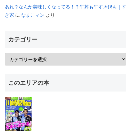
あれ？なんか美味しくなってる！？牛丼も牛すき鍋も｜す
き家
に
なまこマン
より
カテゴリー
このエリアの本