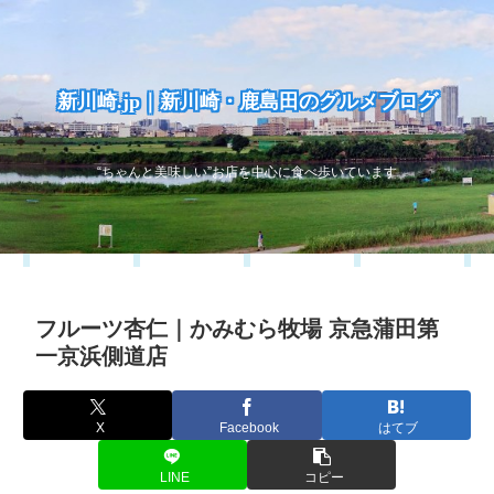
新川崎.jp｜新川崎・鹿島田のグルメブログ
“ちゃんと美味しい”お店を中心に食べ歩いています
フルーツ杏仁｜かみむら牧場 京急蒲田第
一京浜側道店
X
Facebook
はてブ
LINE
コピー