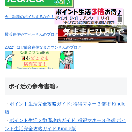
今、話題のポイ活するなら！
横浜在住やすべーさんのブログ
2022年は!?仙台在住なまこマンさんのブログ
ポイ活の参考書籍♪
・
ポイント生活完全攻略ガイド: 得得マネー３倍術 Kindle
版
・
ポイント生活２徹底攻略ガイド: 得得マネー３倍術 ポイ
ント生活完全攻略ガイド Kindle版