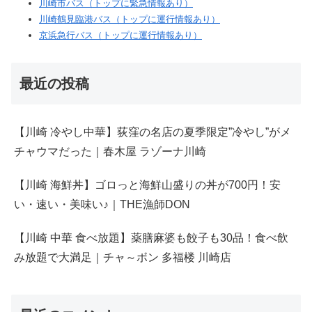
川崎市バス（トップに緊急情報あり）
川崎鶴見臨港バス（トップに運行情報あり）
京浜急行バス（トップに運行情報あり）
最近の投稿
【川崎 冷やし中華】荻窪の名店の夏季限定”冷やし”がメ
チャウマだった｜春木屋 ラゾーナ川崎
【川崎 海鮮丼】ゴロっと海鮮山盛りの丼が700円！安
い・速い・美味い♪｜THE漁師DON
【川崎 中華 食べ放題】薬膳麻婆も餃子も30品！食べ飲
み放題で大満足｜チャ～ボン 多福楼 川崎店