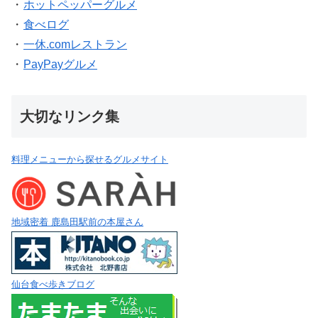
・
ホットペッパーグルメ
・
食べログ
・
一休.comレストラン
・
PayPayグルメ
大切なリンク集
料理メニューから探せるグルメサイト
地域密着 鹿島田駅前の本屋さん
仙台食べ歩きブログ