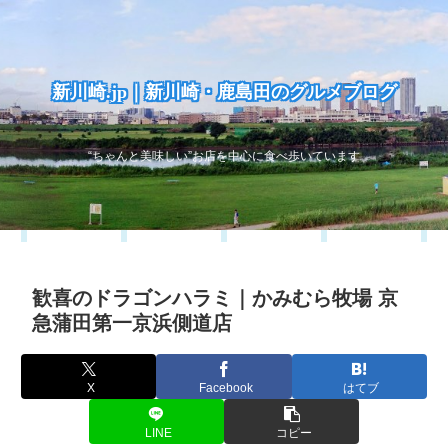
新川崎.jp｜新川崎・鹿島田のグルメブログ
“ちゃんと美味しい”お店を中心に食べ歩いています
歓喜のドラゴンハラミ｜かみむら牧場 京
急蒲田第一京浜側道店
X
Facebook
はてブ
LINE
コピー