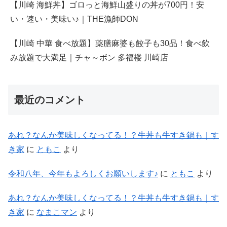
【川崎 海鮮丼】ゴロっと海鮮山盛りの丼が700円！安
い・速い・美味い♪｜THE漁師DON
【川崎 中華 食べ放題】薬膳麻婆も餃子も30品！食べ飲
み放題で大満足｜チャ～ボン 多福楼 川崎店
最近のコメント
あれ？なんか美味しくなってる！？牛丼も牛すき鍋も｜す
き家
に
ともこ
より
令和八年、今年もよろしくお願いします♪
に
ともこ
より
あれ？なんか美味しくなってる！？牛丼も牛すき鍋も｜す
き家
に
なまこマン
より