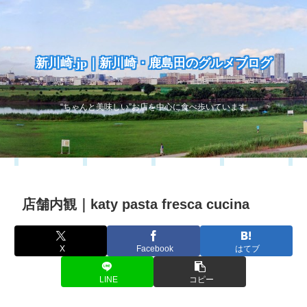
新川崎.jp｜新川崎・鹿島田のグルメブログ
“ちゃんと美味しい”お店を中心に食べ歩いています
店舗内観｜katy pasta fresca cucina
X
Facebook
はてブ
LINE
コピー