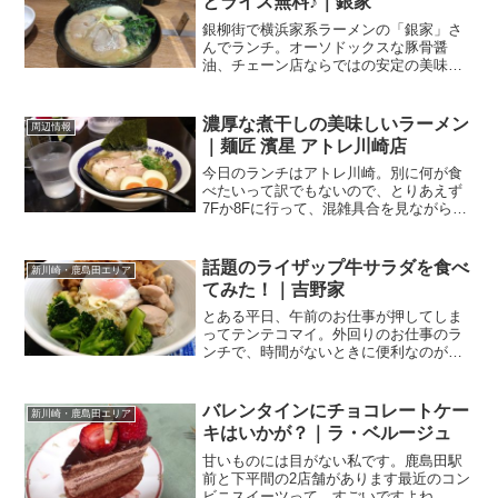
とライス無料♪｜銀家
銀柳街で横浜家系ラーメンの「銀家」さ
んでランチ。オーソドックスな豚骨醤
油、チェーン店ならではの安定の美味し
さですね。銀柳街の家系の隣に家系仙台
から川崎に戻っているタイミングで、川
崎駅までお買い物。ダンナは所用で出か
濃厚な煮干しの美味しいラーメン
周辺情報
けるとかなんとかいう話で、...
｜麺匠 濱星 アトレ川崎店
今日のランチはアトレ川崎。別に何が食
べたいって訳でもないので、とりあえず
7Fか8Fに行って、混雑具合を見ながら決
めよう！と、7Fへ。カレーうどんが美味
しかった「ゑびすや」さんだったとこ
ろ、ラーメン屋さんになってる！？しか
話題のライザップ牛サラダを食べ
新川崎・鹿島田エリア
も濃厚煮干しラーメン...
てみた！｜吉野家
とある平日、午前のお仕事が押してしま
ってテンテコマイ。外回りのお仕事のラ
ンチで、時間がないときに便利なのが牛
丼屋さん。（そこそこ）美味い、安い、
速いのでネ。目の前に現れたのはオレン
ジの看板。吉野家 川崎西口店関連ランキ
バレンタインにチョコレートケー
新川崎・鹿島田エリア
ング：牛丼 | 川崎駅...
キはいかが？｜ラ・ベルージュ
甘いものには目がない私です。鹿島田駅
前と下平間の2店舗があります最近のコン
ビニスイーツって、すごいですよね、レ