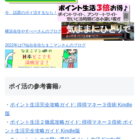
今、話題のポイ活するなら！
横浜在住やすべーさんのブログ
2022年は!?仙台在住なまこマンさんのブログ
ポイ活の参考書籍♪
・
ポイント生活完全攻略ガイド: 得得マネー３倍術 Kindle
版
・
ポイント生活２徹底攻略ガイド: 得得マネー３倍術 ポイ
ント生活完全攻略ガイド Kindle版