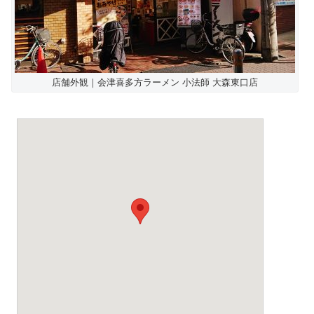
店舗外観｜会津喜多方ラーメン 小法師 大森東口店