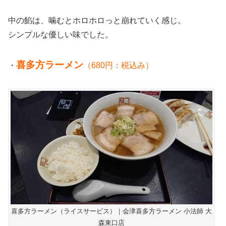
中の餡は、噛むとホロホロっと崩れていく感じ。
シンプルな優しい味でした。
喜多方ラーメン
・
（680円：税込み）
喜多方ラーメン（ライスサービス）｜会津喜多方ラーメン 小法師 大
森東口店