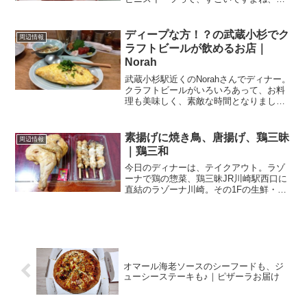
ベル高いですよね。先日私ね、ヤマザキ
の「まるごと苺」ってのを食べたんで
す。「まるごとバナナ」のイチゴヴァー
ディープな方！？の武蔵小杉でク
周辺情報
ジョンなんですけど、メチ...
ラフトビールが飲めるお店｜
Norah
武蔵小杉駅近くのNorahさんでディナー。
クラフトビールがいろいろあって、お料
理も美味しく、素敵な時間となりました
～。ディープな方も少しずつ変わってる
みなさん、武蔵小杉ってどんなイメージ
をお持ちですか？今や、住みたいまちラ
素揚げに焼き鳥、唐揚げ、鶏三昧
周辺情報
ンキングの上位の常...
｜鶏三和
今日のディナーは、テイクアウト。ラゾ
ーナで鶏の惣菜、鶏三昧JR川崎駅西口に
直結のラゾーナ川崎。その1Fの生鮮・食
料品・惣菜売り場、「グラン・フード」
の一角にあるのが、こちらのお店。鶏三
和 ラゾーナ川崎プラザ店(グラン・フー
ド)関連ランキング...
オマール海老ソースのシーフードも、ジ
ューシーステーキも♪｜ピザーラお届け