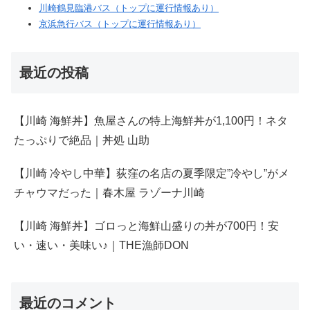
川崎鶴見臨港バス（トップに運行情報あり）
京浜急行バス（トップに運行情報あり）
最近の投稿
【川崎 海鮮丼】魚屋さんの特上海鮮丼が1,100円！ネタ
たっぷりで絶品｜丼処 山助
【川崎 冷やし中華】荻窪の名店の夏季限定”冷やし”がメ
チャウマだった｜春木屋 ラゾーナ川崎
【川崎 海鮮丼】ゴロっと海鮮山盛りの丼が700円！安
い・速い・美味い♪｜THE漁師DON
最近のコメント