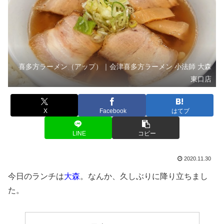
喜多方ラーメン（アップ）｜会津喜多方ラーメン 小法師 大森
東口店
X
Facebook
はてブ
LINE
コピー
2020.11.30
今日のランチは
大森
。なんか、久しぶりに降り立ちまし
た。