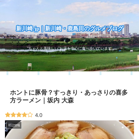
新川崎.jp｜新川崎・鹿島田のグルメブログ
“ちゃんと美味しい”お店を中心に食べ歩いています
ホントに豚骨？すっきり・あっさりの喜多
方ラーメン｜坂内 大森
4.0
周辺情報