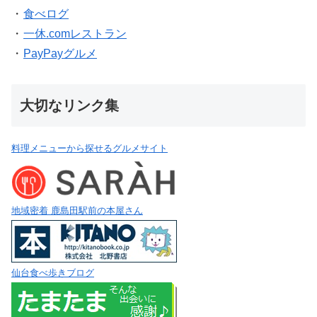
・
食べログ
・
一休.comレストラン
・
PayPayグルメ
大切なリンク集
料理メニューから探せるグルメサイト
地域密着 鹿島田駅前の本屋さん
仙台食べ歩きブログ