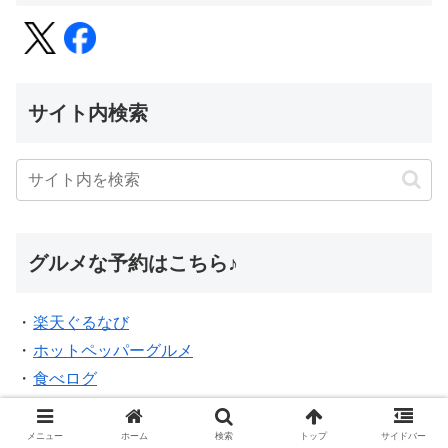
サイト内検索
グルメな予約はこちら♪
・
楽天ぐるなび
・
ホットペッパーグルメ
・
食べログ
・
一休.comレストラン
・
PayPayグルメ
メニュー
ホーム
検索
トップ
サイドバー