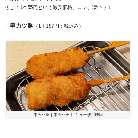
そして1本55円という激安価格、コレ、凄いワ！
串カツ豚
・
（1本187円：税込み）
串カツ豚｜串カツ田中 ミューザ川崎店