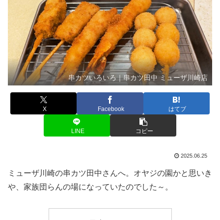
串カツいろいろ｜串カツ田中 ミューザ川崎店
X
Facebook
はてブ
LINE
コピー
2025.06.25
ミューザ川崎の串カツ田中さんへ。オヤジの園かと思いき
や、家族団らんの場になっていたのでした～。