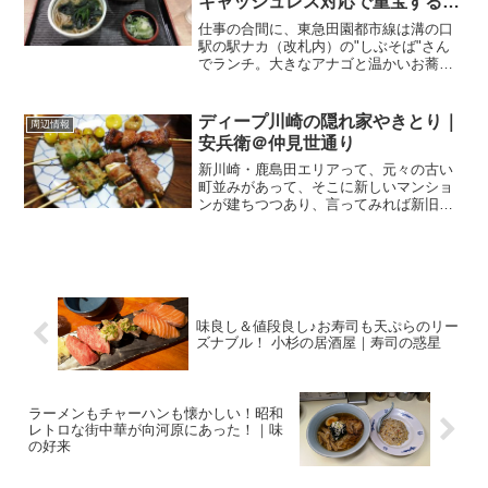
キャッシュレス対応で重宝するお
店｜しぶそば
仕事の合間に、東急田園都市線は溝の口
駅の駅ナカ（改札内）の"しぶそば"さん
でランチ。大きなアナゴと温かいお蕎麦
のセットは、サッと素早く出てきて・そ
こそこ美味しくて・それなりに安くて、
満足でした～。溝の口のエキナカ蕎麦店
ディープ川崎の隠れ家やきとり｜
周辺情報
すっかり仙台と川崎を行...
安兵衛＠仲見世通り
新川崎・鹿島田エリアって、元々の古い
町並みがあって、そこに新しいマンショ
ンが建ちつつあり、言ってみれば新旧混
在の街。川崎市全体的に、古い街並みが
あって、それを新しくしつつある、ここ
数年と言う感じですよね。で、その古い
街並みってのが、これまた...
味良し＆値段良し♪お寿司も天ぷらのリー
ズナブル！ 小杉の居酒屋｜寿司の惑星
ラーメンもチャーハンも懐かしい！昭和
レトロな街中華が向河原にあった！｜味
の好来