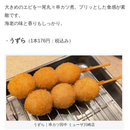
大きめのエビを一尾丸々串カツ煮。プリッとした食感が素
敵です。
海老の味と香りもしっかり。
うずら
・
（1本176円：税込み）
うずら｜串カツ田中 ミューザ川崎店