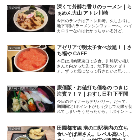
くて食べやすいんですよねー。今や全国
区！ 東京駅にも梅田にもある川崎に戻っ
深くて芳醇な香りのラーメン｜ら
周辺情報
たタイミングで、ここぞと...
ぁめん大山 アトレ川崎
今日のランチはアトレ川崎。久しぶりに
地下1階のラーメンシンフォニーへ。ハイ
カロリーなのはわかっちゃいるけど、や
められない。それがラーメン！で、今日
のランチチョイスは．．．らぁめん大山
川崎店さん地下1Fの上りエスカレーター
アゼリアで明太子食べ放題！｜さ
周辺情報
の付け根のところに...
ち福や CAFE
本日は川崎駅東口で夕食。川崎駅で相方
さんと向かった先は、地下街のアゼリ
ア。ずっと気になって行きたいと思って
いたお店がありまして。さち福や CAFE
川崎アゼリア店 さんCAFEって名前の通
り、お茶・コーヒー利用もできますが、
廉価版・お値打ち価格の つきじ
新川崎・鹿島田エリア
今回の目的はガッ...
海賓？！？｜おすし日和 下平間
今日のディナーもデリバリー。だって、
期間固定Tポイントがもう少しで期限が切
れてしまいそうだったから。Tポイント
は"出前館"で利用できます。お値打ち価
格の宅配ずし出前館をいろいろ見て回っ
て、気になるお店。宅配ずしの「おすし
田園都市線 溝の口駅構内の立ち
周辺情報
日和」さん。聞いたこ...
食いそば屋さん。レベル高いし、