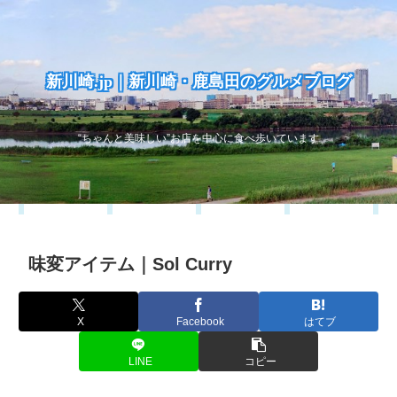
新川崎.jp｜新川崎・鹿島田のグルメブログ
“ちゃんと美味しい”お店を中心に食べ歩いています
味変アイテム｜Sol Curry
X
Facebook
はてブ
LINE
コピー