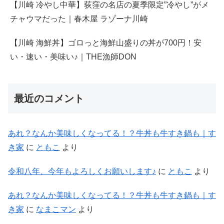
【川崎 冷やし中華】荻窪の名店の夏季限定”冷やし”がメ
チャウマだった｜春木屋 ラゾーナ川崎
【川崎 海鮮丼】ゴロっと海鮮山盛りの丼が700円！安
い・速い・美味い♪｜THE漁師DON
最近のコメント
あれ？なんか美味しくなってる！？牛丼も牛すき鍋も｜す
き家
に
ともこ
より
令和八年、今年もよろしくお願いします♪
に
ともこ
より
あれ？なんか美味しくなってる！？牛丼も牛すき鍋も｜す
き家
に
なまこマン
より