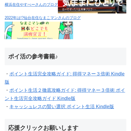
横浜在住やすべーさんのブログ
2022年は!?仙台在住なまこマンさんのブログ
ポイ活の参考書籍♪
・
ポイント生活完全攻略ガイド: 得得マネー３倍術 Kindle
版
・
ポイント生活２徹底攻略ガイド: 得得マネー３倍術 ポイ
ント生活完全攻略ガイド Kindle版
・
キャッシュレスの賢い選択 ポイント生活 Kindle版
応援クリックお願いします