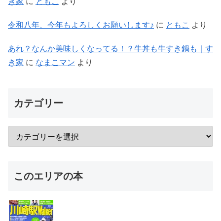
き家
に
ともこ
より
令和八年、今年もよろしくお願いします♪
に
ともこ
より
あれ？なんか美味しくなってる！？牛丼も牛すき鍋も｜す
き家
に
なまこマン
より
カテゴリー
このエリアの本