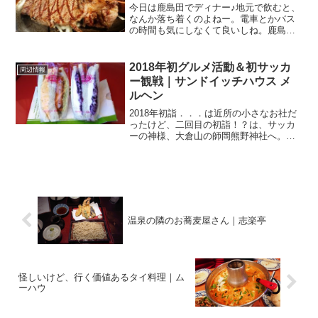
今日は鹿島田でディナー♪地元で飲むと、
なんか落ち着くのよねー。電車とかバス
の時間も気にしなくて良いしね。鹿島田
でリブロース＆チキンを堪能！鹿島田駅
から歩いてすぐの好立地JR南武線のかし
まだ駅前通商店街を下平間の方へ歩いて3
2018年初グルメ活動＆初サッカ
周辺情報
分くらい。新川崎駅...
ー観戦｜サンドイッチハウス メ
ルヘン
2018年初詣．．．は近所の小さなお社だ
ったけど、二回目の初詣！？は、サッカ
ーの神様、大倉山の師岡熊野神社へ。
2018年初食べログ活動は武蔵小杉。2018
年初サッカー観戦は高校サッカー！等々
力陸上競技場に行く途中、東急スクエア
に寄り道。JR...
温泉の隣のお蕎麦屋さん｜志楽亭
怪しいけど、行く価値あるタイ料理｜ム
ーハウ