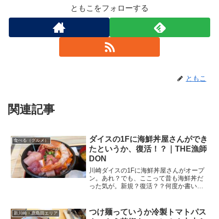
ともこをフォローする
ともこ
関連記事
ダイスの1Fに海鮮丼屋さんができ
食べる（グルメ）
たというか、復活！？｜THE漁師
DON
川崎ダイスの1Fに海鮮丼屋さんがオープ
ン。あれ？でも、ここって昔も海鮮丼だ
った気が。新規？復活？？何度か書いて
いますが、年老いた身体を、これ以上老
けないように(汗)メンテナンスしてます。
整体に通ってます。で、その整体っての
つけ麺っていうか冷製トマトパス
新川崎・鹿島田エリア
はダイスの6Fなん...