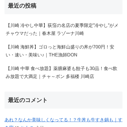
最近の投稿
【川崎 冷やし中華】荻窪の名店の夏季限定”冷やし”がメ
チャウマだった｜春木屋 ラゾーナ川崎
【川崎 海鮮丼】ゴロっと海鮮山盛りの丼が700円！安
い・速い・美味い♪｜THE漁師DON
【川崎 中華 食べ放題】薬膳麻婆も餃子も30品！食べ飲
み放題で大満足｜チャ～ボン 多福楼 川崎店
最近のコメント
あれ？なんか美味しくなってる！？牛丼も牛すき鍋も｜す