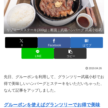
リブロースステーキ(300g)；断面｜武蔵ハンバーグ 武蔵小杉店
X
Facebook
はてブ
LINE
コピー
2019.04.26
先日、グルーポンを利用して、グランツリー武蔵小杉でお
得で美味しいハンバーグとステーキをいただいちゃった、
なんて記事をアップしました。
グルーポンを使えばグランツリーでお得で美味