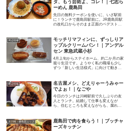
タ、もう芸術よ、コレ！｜七志ら
ーめん 鹿島田
先日の無料クーポンを使いに、いざ駅前
に！ランチで鹿島田駅前に。JR鹿島田駅
の改札口からそのまま正面のペデストリ
アンデッキを渡り、ルリエ新川崎のちよ
だ寿司、ファミマ、チョキペタなどを横
目に通り過ぎて、階段の先の交差点にあ
モッチリマフィンに、ずっしりア
周辺情報
るのが、こちらのお店。...
ップルクリームパン！｜アンデル
セン 東急武蔵小杉
4月上旬からステイホーム、約二か月の家
籠り生活です。ようやく私の職場も少し
ずつ「新しい生活様式」に向けて動き出
しまして、職場に出る人の数も増え始め
てきました。少しずつ、新しい生活へ！
私も久しぶりに昨日、出勤しましたよ！
名古屋メシ、どえりゃーうみゃー
周辺情報
と言っても、時短勤務で...
でよぉ！｜なごや
今日のランチは川崎駅前で久しぶりの友
人とランチ。結婚して仕事も変えなが
ら、住むところも変えながらも、腐れ
縁！？でつながった女子三人。それぞ
れ、あまり時間もないとのことで、こう
いうときは駅ビル。JR川崎駅直結、アト
鹿島田で肉を食らう！｜ブッチャ
新川崎・鹿島田エリア
レ川崎のレストランフロア、7...
ーズキッチン