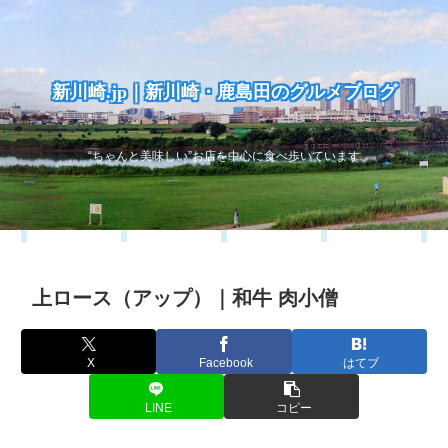
新川崎.jp｜新川崎・鹿島田のグルメブログ
“ちゃんと美味しい”お店を中心に食べ歩いています
上ロース（アップ）｜和牛 肉小僧
X
Facebook
はてブ
LINE
コピー