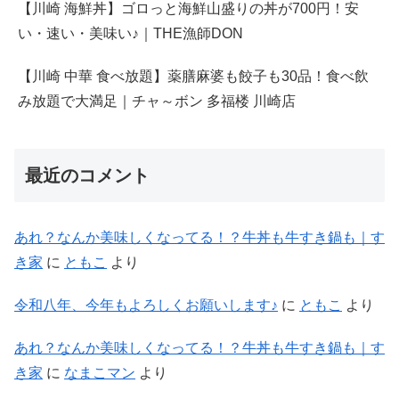
【川崎 海鮮丼】ゴロっと海鮮山盛りの丼が700円！安
い・速い・美味い♪｜THE漁師DON
【川崎 中華 食べ放題】薬膳麻婆も餃子も30品！食べ飲
み放題で大満足｜チャ～ボン 多福楼 川崎店
最近のコメント
あれ？なんか美味しくなってる！？牛丼も牛すき鍋も｜す
き家
に
ともこ
より
令和八年、今年もよろしくお願いします♪
に
ともこ
より
あれ？なんか美味しくなってる！？牛丼も牛すき鍋も｜す
き家
に
なまこマン
より