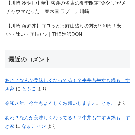
【川崎 冷やし中華】荻窪の名店の夏季限定”冷やし”がメ
チャウマだった｜春木屋 ラゾーナ川崎
【川崎 海鮮丼】ゴロっと海鮮山盛りの丼が700円！安
い・速い・美味い♪｜THE漁師DON
最近のコメント
あれ？なんか美味しくなってる！？牛丼も牛すき鍋も｜す
き家
に
ともこ
より
令和八年、今年もよろしくお願いします♪
に
ともこ
より
あれ？なんか美味しくなってる！？牛丼も牛すき鍋も｜す
き家
に
なまこマン
より