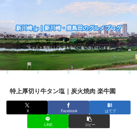
新川崎.jp｜新川崎・鹿島田のグルメブログ
“ちゃんと美味しい”お店を中心に食べ歩いています
特上厚切り牛タン塩｜炭火焼肉 楽牛園
X
Facebook
はてブ
LINE
コピー