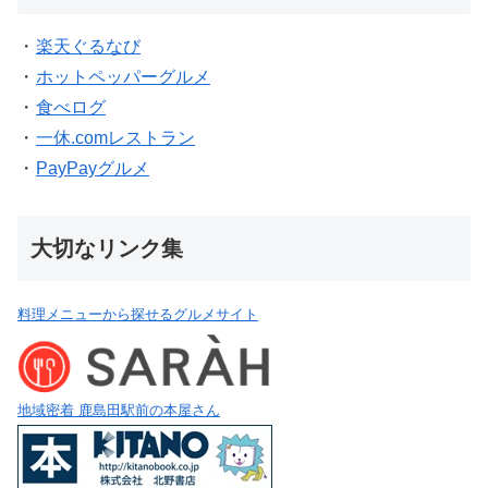
・
楽天ぐるなび
・
ホットペッパーグルメ
・
食べログ
・
一休.comレストラン
・
PayPayグルメ
大切なリンク集
料理メニューから探せるグルメサイト
地域密着 鹿島田駅前の本屋さん