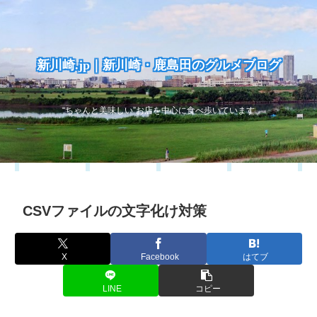
新川崎.jp｜新川崎・鹿島田のグルメブログ
“ちゃんと美味しい”お店を中心に食べ歩いています
CSVファイルの文字化け対策
X
Facebook
はてブ
LINE
コピー