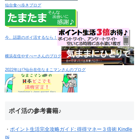
仙台食べ歩きブログ
今、話題のポイ活するなら！
横浜在住やすべーさんのブログ
2022年は!?仙台在住なまこマンさんのブログ
ポイ活の参考書籍♪
・
ポイント生活完全攻略ガイド: 得得マネー３倍術 Kindle
版