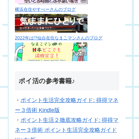
横浜在住やすべーさんのブログ
2022年は!?仙台在住なまこマンさんのブログ
ポイ活の参考書籍♪
・
ポイント生活完全攻略ガイド: 得得マネ
ー３倍術 Kindle版
・
ポイント生活２徹底攻略ガイド: 得得マ
ネー３倍術 ポイント生活完全攻略ガイド