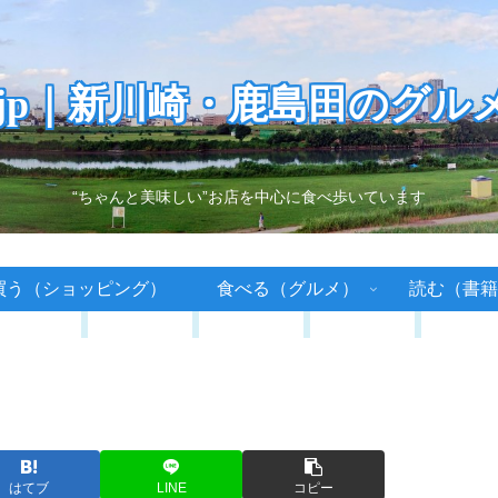
.jp｜新川崎・鹿島田のグル
“ちゃんと美味しい”お店を中心に食べ歩いています
買う（ショッピング）
食べる（グルメ）
読む（書籍
はてブ
LINE
コピー