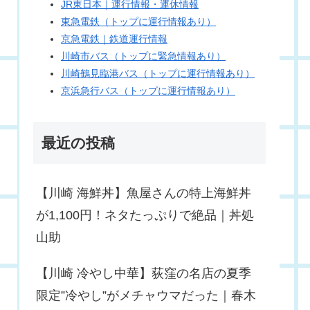
JR東日本｜運行情報・運休情報
東急電鉄（トップに運行情報あり）
京急電鉄｜鉄道運行情報
川崎市バス（トップに緊急情報あり）
川崎鶴見臨港バス（トップに運行情報あり）
京浜急行バス（トップに運行情報あり）
最近の投稿
【川崎 海鮮丼】魚屋さんの特上海鮮丼
が1,100円！ネタたっぷりで絶品｜丼処
山助
【川崎 冷やし中華】荻窪の名店の夏季
限定”冷やし”がメチャウマだった｜春木