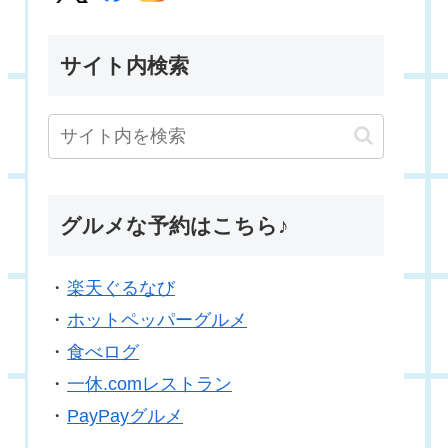
サイト内検索
グルメな予約はこちら♪
・
楽天ぐるなび
・
ホットペッパーグルメ
・
食べログ
・
一休.comレストラン
・
PayPayグルメ