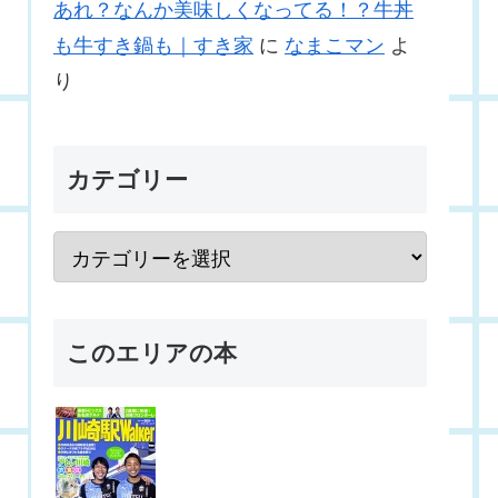
あれ？なんか美味しくなってる！？牛丼
も牛すき鍋も｜すき家
に
なまこマン
よ
り
カテゴリー
このエリアの本