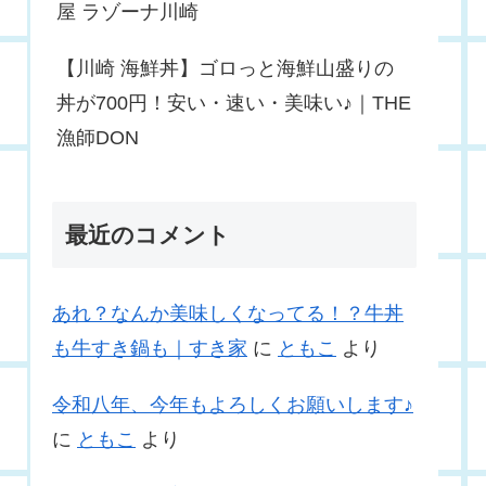
屋 ラゾーナ川崎
【川崎 海鮮丼】ゴロっと海鮮山盛りの
丼が700円！安い・速い・美味い♪｜THE
漁師DON
最近のコメント
あれ？なんか美味しくなってる！？牛丼
も牛すき鍋も｜すき家
に
ともこ
より
令和八年、今年もよろしくお願いします♪
に
ともこ
より