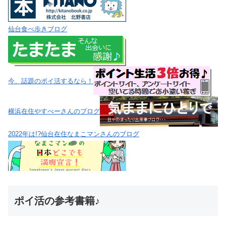
仙台食べ歩きブログ
今、話題のポイ活するなら！
横浜在住やすべーさんのブログ
2022年は!?仙台在住なまこマンさんのブログ
ポイ活の参考書籍♪