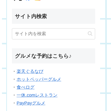
サイト内検索
グルメな予約はこちら♪
・
楽天ぐるなび
・
ホットペッパーグルメ
・
食べログ
・
一休.comレストラン
・
PayPayグルメ