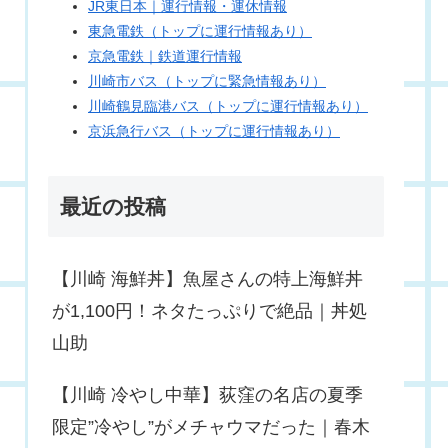
JR東日本｜運行情報・運休情報
東急電鉄（トップに運行情報あり）
京急電鉄｜鉄道運行情報
川崎市バス（トップに緊急情報あり）
川崎鶴見臨港バス（トップに運行情報あり）
京浜急行バス（トップに運行情報あり）
最近の投稿
【川崎 海鮮丼】魚屋さんの特上海鮮丼
が1,100円！ネタたっぷりで絶品｜丼処
山助
【川崎 冷やし中華】荻窪の名店の夏季
限定”冷やし”がメチャウマだった｜春木