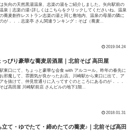
は矢向の天然黒湯温泉、志楽の湯をご紹介しました。矢向駅前の
温泉｜志楽の湯↑詳しくはこちらをクリックしてくださいね。温泉
の蕎麦創作レストラン志楽の湯と同じ敷地内、温泉の母屋の隣に
のが．．．志楽亭 さん関連ランキング：そば（蕎麦...
2019.04.24
ょっぴり豪華な蕎麦居酒屋｜北前そば 高田屋
駅東口にて、ちょっと豪華な会食 with アルコール。昨年の春先に
お邪魔して、雰囲気が良かったお店。川崎駅から東口に出て、ア
アを抜けて、仲見世通りに入ってすぐのところにあるのが．．．
そば高田屋 川崎駅前店 さんビルの地下1階...
2018.01.31
ち立て・ゆでたて・締めたての蕎麦♪｜北前そば高田