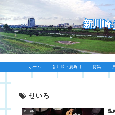
新川崎
ホーム
新川崎・鹿島田
特集
せいろ
温
周辺情報