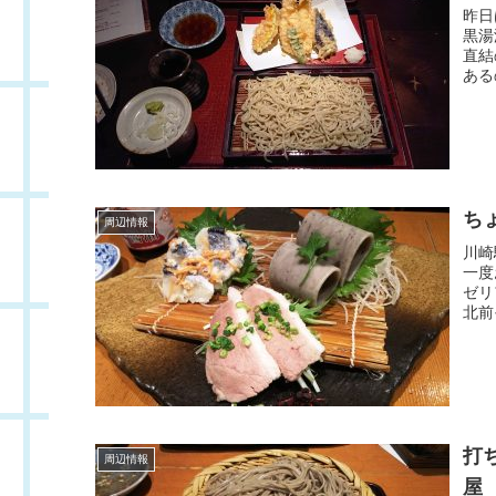
昨日
黒湯
直結
ある
ち
周辺情報
川崎
一度
ゼリ
北前
打
周辺情報
屋