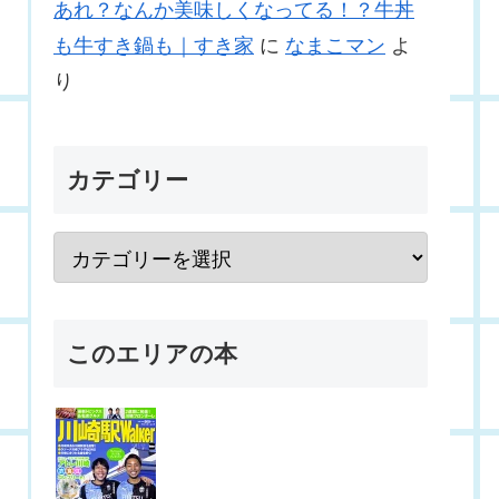
あれ？なんか美味しくなってる！？牛丼
も牛すき鍋も｜すき家
に
なまこマン
よ
り
カテゴリー
このエリアの本