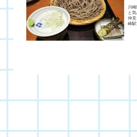
川崎
と気
仲見
崎駅