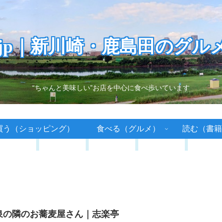
.jp｜新川崎・鹿島田のグル
“ちゃんと美味しい”お店を中心に食べ歩いています
買う（ショッピング）
食べる（グルメ）
読む（書籍
泉の隣のお蕎麦屋さん｜志楽亭