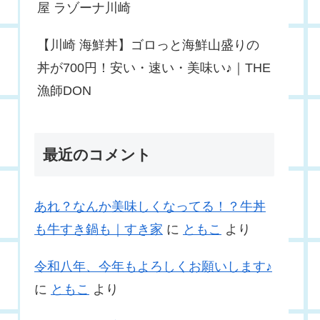
屋 ラゾーナ川崎
【川崎 海鮮丼】ゴロっと海鮮山盛りの
丼が700円！安い・速い・美味い♪｜THE
漁師DON
最近のコメント
あれ？なんか美味しくなってる！？牛丼
も牛すき鍋も｜すき家
に
ともこ
より
令和八年、今年もよろしくお願いします♪
に
ともこ
より