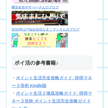
横浜在住やすべーさんのブログ
2022年は!?仙台在住なまこマンさんのブログ
ポイ活の参考書籍♪
・
ポイント生活完全攻略ガイド: 得得マネ
ー３倍術 Kindle版
・
ポイント生活２徹底攻略ガイド: 得得マ
ネー３倍術 ポイント生活完全攻略ガイド