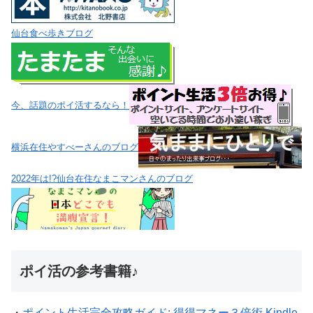
仙台食べ歩きブログ
今、話題のポイ活するなら！
横浜在住やすべーさんのブログ
2022年は!?仙台在住なまこマンさんのブログ
ポイ活の参考書籍♪
・
ポイント生活完全攻略ガイド: 得得マネー３倍術 Kindle