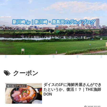
新川崎.jp｜新川崎・鹿島田のグルメブログ
“ちゃんと美味しい”お店を中心に食べ歩いています
クーポン
ダイスの1Fに海鮮丼屋さんができ
食べる（グルメ）
たというか、復活！？｜THE漁師
DON