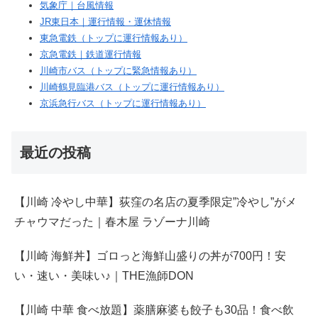
気象庁｜台風情報
JR東日本｜運行情報・運休情報
東急電鉄（トップに運行情報あり）
京急電鉄｜鉄道運行情報
川崎市バス（トップに緊急情報あり）
川崎鶴見臨港バス（トップに運行情報あり）
京浜急行バス（トップに運行情報あり）
最近の投稿
【川崎 冷やし中華】荻窪の名店の夏季限定”冷やし”がメ
チャウマだった｜春木屋 ラゾーナ川崎
【川崎 海鮮丼】ゴロっと海鮮山盛りの丼が700円！安
い・速い・美味い♪｜THE漁師DON
【川崎 中華 食べ放題】薬膳麻婆も餃子も30品！食べ飲