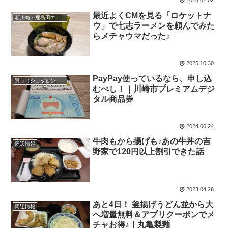
2026.02.02
最近よくCMを見る「ロケットナ
新川崎・鹿島田エリア
ウ」で七志ラーメンを頼んでみた
らメチャウマだった♪
2025.10.30
PayPay使っているなら、申し込
買う（ショッピング）
むべし！｜川崎市プレミアムデジ
タル商品券
2024.06.24
牛肉もから揚げも♪あの牛丼の吉
周辺情報
野家で120円以上割引できた話
2023.04.26
あと4日！ 釜揚げうどん並から大
周辺情報
へ増量無料＆アプリクーポンでメ
チャお得♪｜丸亀製麺