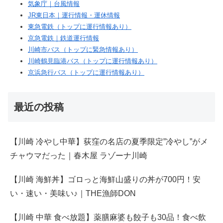
気象庁｜台風情報
JR東日本｜運行情報・運休情報
東急電鉄（トップに運行情報あり）
京急電鉄｜鉄道運行情報
川崎市バス（トップに緊急情報あり）
川崎鶴見臨港バス（トップに運行情報あり）
京浜急行バス（トップに運行情報あり）
最近の投稿
【川崎 冷やし中華】荻窪の名店の夏季限定”冷やし”がメ
チャウマだった｜春木屋 ラゾーナ川崎
【川崎 海鮮丼】ゴロっと海鮮山盛りの丼が700円！安
い・速い・美味い♪｜THE漁師DON
【川崎 中華 食べ放題】薬膳麻婆も餃子も30品！食べ飲