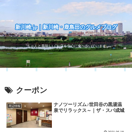
新川崎.jp｜新川崎・鹿島田のグルメブログ
“ちゃんと美味しい”お店を中心に食べ歩いています
クーポン
ナノツーリズム♪世田谷の黒湯温
周辺情報
泉でリラックス～｜ザ・スパ成城