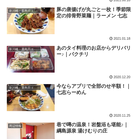
2021.06.18
豚の唐揚げが丸ごと一枚！季節限
新川崎・鹿島田エリア
定の排骨野菜麺｜ラーメン 七志
2021.01.18
あのタイ料理のお店からデリバリ
新川崎・鹿島田エリア
ー♪｜パクチリ
2020.12.20
今ならアプリで全部のせ半額！｜
新川崎・鹿島田エリア
七志らーめん
2020.11.25
巷で噂の温泉！岩盤浴も堪能♪｜
周辺情報
綱島源泉 湯けむりの庄