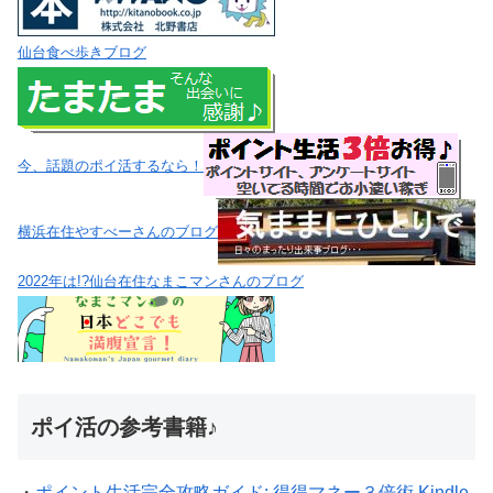
仙台食べ歩きブログ
今、話題のポイ活するなら！
横浜在住やすべーさんのブログ
2022年は!?仙台在住なまこマンさんのブログ
ポイ活の参考書籍♪
・
ポイント生活完全攻略ガイド: 得得マネー３倍術 Kindle