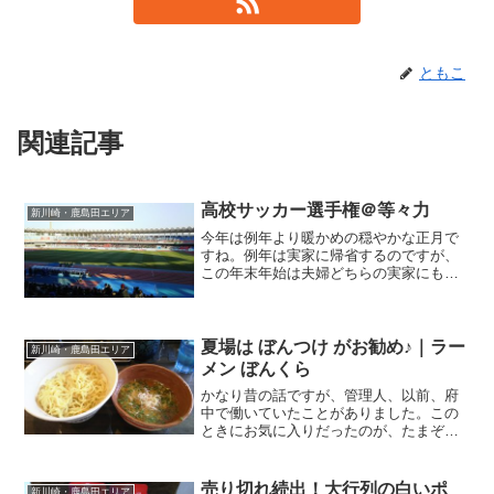
ともこ
関連記事
高校サッカー選手権＠等々力
新川崎・鹿島田エリア
今年は例年より暖かめの穏やかな正月で
すね。例年は実家に帰省するのですが、
この年末年始は夫婦どちらの実家にも行
かず、川崎でお留守番の管理人夫婦で
す。サッカー観戦が大好きな管理人、今
年も行きますよ、スタジアムに。早速、
行ってきましたよ、本日。ど...
夏場は ぼんつけ がお勧め♪｜ラー
新川崎・鹿島田エリア
メン ぼんくら
かなり昔の話ですが、管理人、以前、府
中で働いていたことがありました。この
ときにお気に入りだったのが、たまぞう
っていうラーメン屋さん。同僚と、月に1
～2回は必ず行ってましたもん。九州 豚
骨醤油の美味しいラーメンでした。（現
売り切れ続出！大行列の白いポ
新川崎・鹿島田エリア