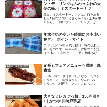
在は、お弟子さんが引...
ン・デ・リングはふわっふわの天
使の輪♪｜ミスタードーナツ
最近、ミスタードーナツさん、前を通る
と行列ができていませんか？それは6月中
旬から、「白いポン・デ・リング」が発
売されたから。これ、ずーっと気になっ
てたの。ようやく購入できたので、レポ
しまーす。行列・売り切れ続出ミスター
年末年始の空いた時間にお小遣い
サイト・ブログ
ドーナツさん、私、多様...
稼ぎ♪｜ポイントサイト
気づけば2019年も残り数日、時の流れは
早いものです。年末年始、皆様のご予定
は？ 私？？今のところ、特に用事もない
ので、ずっとやりたかった部屋の掃除を
大々的にやりたいなと．．．なんて言っ
て、片付けられない女なのですが、私っ
定番もフェアメニューも満喫｜鳥
新川崎・鹿島田エリア
て今日が仕事納めな...
貴族
2～3ヶ月に一度は食べたくなる、それが
トリキこと、鳥貴族さん。なんたって、
ドリンクも料理も、アレもコレもソレ
も、み～んな298円。安いし、美味しい
し、我が家の定番！と言うことで、今日
の仕事帰りに相方さんと合流して行った
大きなヒレカツ×3枚、150円引き
新川崎・鹿島田エリア
先は．．．鳥貴族 元住...
♪｜かつや 川崎戸手店