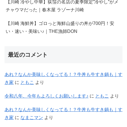
【川崎 冷やし中華】荻窪の名店の夏季限定”冷やし”がメ
チャウマだった｜春木屋 ラゾーナ川崎
【川崎 海鮮丼】ゴロっと海鮮山盛りの丼が700円！安
い・速い・美味い♪｜THE漁師DON
最近のコメント
あれ？なんか美味しくなってる！？牛丼も牛すき鍋も｜す
き家
に
ともこ
より
令和八年、今年もよろしくお願いします♪
に
ともこ
より
あれ？なんか美味しくなってる！？牛丼も牛すき鍋も｜す
き家
に
なまこマン
より