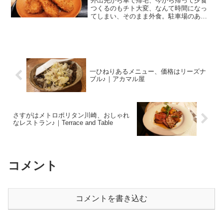
外出先から車で帰宅、今から帰って夕食
つくるのもチト大変、なんて時間になっ
てしまい、そのまま外食。駐車場のある
ところが良いねー、なんて話をしながら
向かった先は、第二京浜（国道一号
線）。小向東芝町の交差点と、遠藤町の
交差点の真ん中辺り、ホームセ...
一ひねりあるメニュー、価格はリーズナ
ブル♪｜アカマル屋
さすがはメトロポリタン川崎、おしゃれ
なレストラン♪｜Terrace and Table
コメント
コメントを書き込む