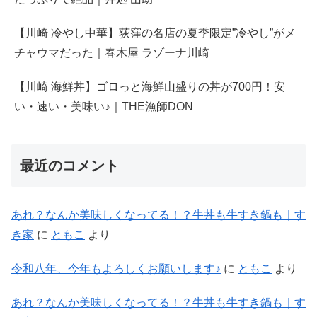
【川崎 冷やし中華】荻窪の名店の夏季限定”冷やし”がメ
チャウマだった｜春木屋 ラゾーナ川崎
【川崎 海鮮丼】ゴロっと海鮮山盛りの丼が700円！安
い・速い・美味い♪｜THE漁師DON
最近のコメント
あれ？なんか美味しくなってる！？牛丼も牛すき鍋も｜す
き家
に
ともこ
より
令和八年、今年もよろしくお願いします♪
に
ともこ
より
あれ？なんか美味しくなってる！？牛丼も牛すき鍋も｜す