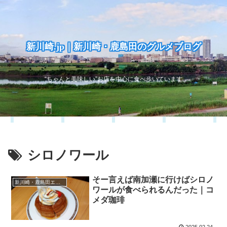
新川崎.jp｜新川崎・鹿島田のグルメブログ
“ちゃんと美味しい”お店を中心に食べ歩いています
シロノワール
そー言えば南加瀬に行けばシロノ
新川崎・鹿島田エリア
ワールが食べられるんだった｜コ
メダ珈琲