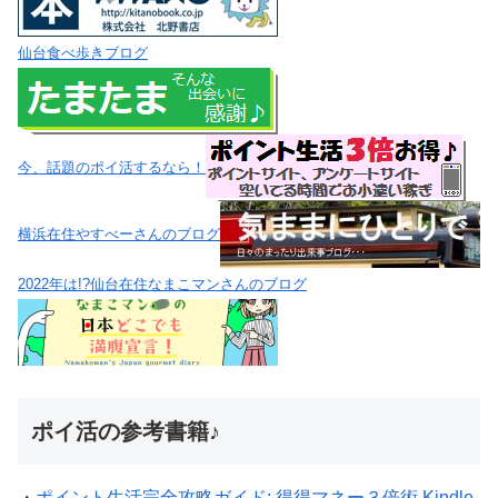
仙台食べ歩きブログ
今、話題のポイ活するなら！
横浜在住やすべーさんのブログ
2022年は!?仙台在住なまこマンさんのブログ
ポイ活の参考書籍♪
・
ポイント生活完全攻略ガイド: 得得マネー３倍術 Kindle