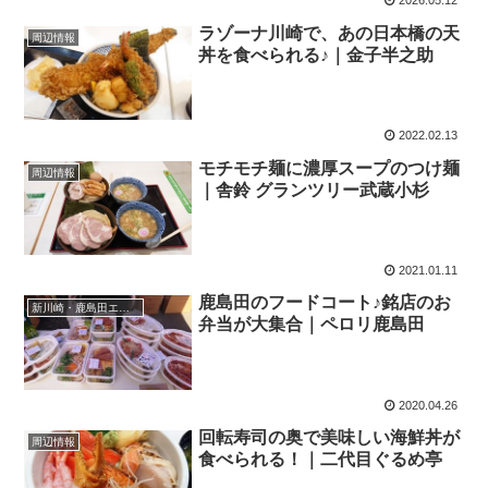
2026.05.12
ラゾーナ川崎で、あの日本橋の天
周辺情報
丼を食べられる♪｜金子半之助
2022.02.13
モチモチ麺に濃厚スープのつけ麺
周辺情報
｜舎鈴 グランツリー武蔵小杉
2021.01.11
鹿島田のフードコート♪銘店のお
新川崎・鹿島田エリア
弁当が大集合｜ペロリ鹿島田
2020.04.26
回転寿司の奥で美味しい海鮮丼が
周辺情報
食べられる！｜二代目ぐるめ亭