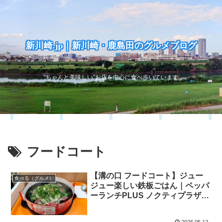
新川崎.jp｜新川崎・鹿島田のグルメブログ
“ちゃんと美味しい”お店を中心に食べ歩いています
フードコート
【溝の口 フードコート】ジュー
食べる（グルメ）
ジュー楽しい鉄板ごはん｜ペッパ
ーランチPLUS ノクティプラザ溝
の口店