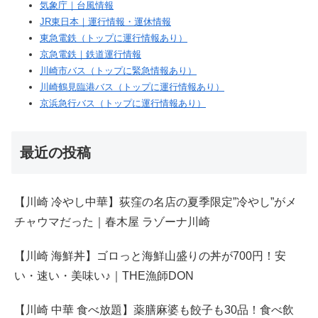
気象庁｜台風情報
JR東日本｜運行情報・運休情報
東急電鉄（トップに運行情報あり）
京急電鉄｜鉄道運行情報
川崎市バス（トップに緊急情報あり）
川崎鶴見臨港バス（トップに運行情報あり）
京浜急行バス（トップに運行情報あり）
最近の投稿
【川崎 冷やし中華】荻窪の名店の夏季限定”冷やし”がメ
チャウマだった｜春木屋 ラゾーナ川崎
【川崎 海鮮丼】ゴロっと海鮮山盛りの丼が700円！安
い・速い・美味い♪｜THE漁師DON
【川崎 中華 食べ放題】薬膳麻婆も餃子も30品！食べ飲