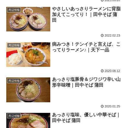
2025.09.05
やさしいあっさりラーメンに背脂
周辺情報
加えてこってり！｜田中そば 蒲
田
2022.02.23
病みつき！テンイチと言えば、こ
周辺情報
ってりラーメン♪｜天下一品
2020.08.12
あっさり塩豚骨＆ジワジワ辛い山
周辺情報
形辛味噌｜田中そば 蒲田
2020.01.25
あっさり塩味、優しい中華そば｜
周辺情報
田中そば 蒲田