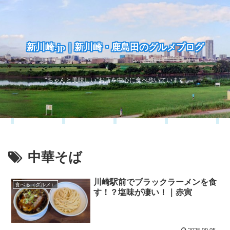
新川崎.jp｜新川崎・鹿島田のグルメブログ
“ちゃんと美味しい”お店を中心に食べ歩いています
中華そば
川崎駅前でブラックラーメンを食
食べる（グルメ）
す！？塩味が凄い！｜赤寅