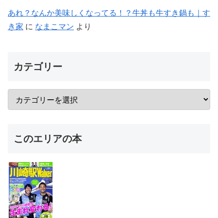
あれ？なんか美味しくなってる！？牛丼も牛すき鍋も｜す
き家
に
なまこマン
より
カテゴリー
このエリアの本