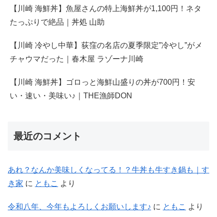
【川崎 海鮮丼】魚屋さんの特上海鮮丼が1,100円！ネタ
たっぷりで絶品｜丼処 山助
【川崎 冷やし中華】荻窪の名店の夏季限定”冷やし”がメ
チャウマだった｜春木屋 ラゾーナ川崎
【川崎 海鮮丼】ゴロっと海鮮山盛りの丼が700円！安
い・速い・美味い♪｜THE漁師DON
最近のコメント
あれ？なんか美味しくなってる！？牛丼も牛すき鍋も｜す
き家
に
ともこ
より
令和八年、今年もよろしくお願いします♪
に
ともこ
より