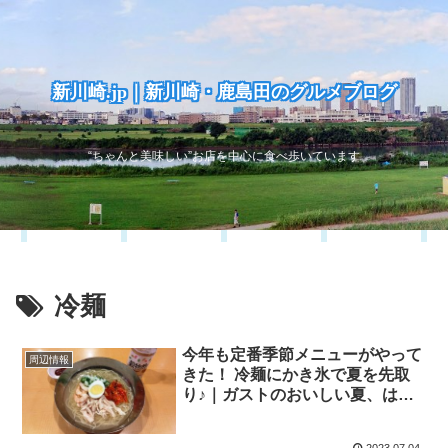
新川崎.jp｜新川崎・鹿島田のグルメブログ
“ちゃんと美味しい”お店を中心に食べ歩いています
冷麺
今年も定番季節メニューがやって
周辺情報
きた！ 冷麺にかき氷で夏を先取
り♪｜ガストのおいしい夏、はじ
めました