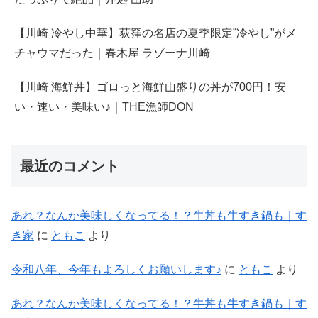
【川崎 冷やし中華】荻窪の名店の夏季限定”冷やし”がメ
チャウマだった｜春木屋 ラゾーナ川崎
【川崎 海鮮丼】ゴロっと海鮮山盛りの丼が700円！安
い・速い・美味い♪｜THE漁師DON
最近のコメント
あれ？なんか美味しくなってる！？牛丼も牛すき鍋も｜す
き家
に
ともこ
より
令和八年、今年もよろしくお願いします♪
に
ともこ
より
あれ？なんか美味しくなってる！？牛丼も牛すき鍋も｜す