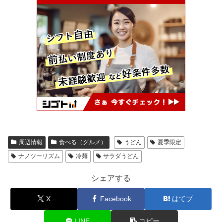
周辺情報
食べる（グルメ）
うどん
夏季限定
ナノツーリズム
冷麺
サラダうどん
シェアする
X
Facebook
はてブ
LINE
コピー