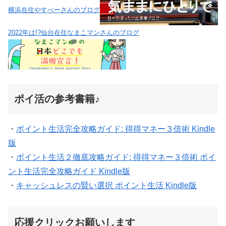
横浜在住やすべーさんのブログ
2022年は!?仙台在住なまこマンさんのブログ
ポイ活の参考書籍♪
・
ポイント生活完全攻略ガイド: 得得マネー３倍術 Kindle
版
・
ポイント生活２徹底攻略ガイド: 得得マネー３倍術 ポイ
ント生活完全攻略ガイド Kindle版
・
キャッシュレスの賢い選択 ポイント生活 Kindle版
応援クリックお願いします