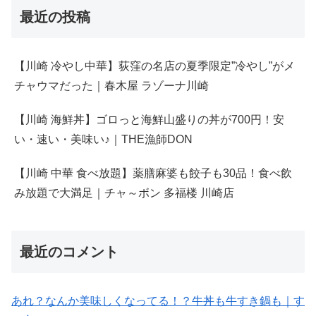
最近の投稿
【川崎 冷やし中華】荻窪の名店の夏季限定”冷やし”がメ
チャウマだった｜春木屋 ラゾーナ川崎
【川崎 海鮮丼】ゴロっと海鮮山盛りの丼が700円！安
い・速い・美味い♪｜THE漁師DON
【川崎 中華 食べ放題】薬膳麻婆も餃子も30品！食べ飲
み放題で大満足｜チャ～ボン 多福楼 川崎店
最近のコメント
あれ？なんか美味しくなってる！？牛丼も牛すき鍋も｜す