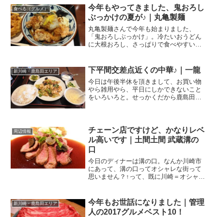
関連ランキング：ファミレス | 武蔵小杉
今年もやってきました、鬼おろし
食べる（グルメ）
駅、向河原駅、新丸...
ぶっかけの夏が♪｜丸亀製麺
丸亀製麺さんで今年も始まりました、
「鬼おろしぶっかけ」。冷たいおうどん
に大根おろし、さっぱりで食べやすいで
す、夏バテ対策にピッタリ。今年も来ま
した、鬼おろし梅雨の時期ではあります
が、雨が降らない日はジメジメして暑い
下平間交差点近くの中華♪｜一龍
新川崎・鹿島田エリア
ですよねー。気温の高い日っ...
今日は午後半休を頂きまして、お買い物
やら雑用やら、平日にしかできないこと
をいろいろと。せっかくだから鹿島田で
気になっていたお店へ。JR南武線の鹿島
田駅から新川崎駅と反対側、下平間方面
へ。かしまだ駅前商店街を抜けて府中街
道と交わる下平間の交差...
チェーン店ですけど、かなりレベ
周辺情報
ル高いです｜土間土間 武蔵溝の
口
今日のディナーは溝の口。なんか川崎市
にあって、溝の口ってオシャレな街って
思いません？↑って、既に川崎＝オシャレ
じゃない街っていう固定概念がある
私！？南武線だけじゃなくて、セレブが
乗る路線、田園都市線が走っているから
今年もお世話になりました｜管理
新川崎・鹿島田エリア
でしょうね、きっと。土間土...
人の2017グルメベスト10！