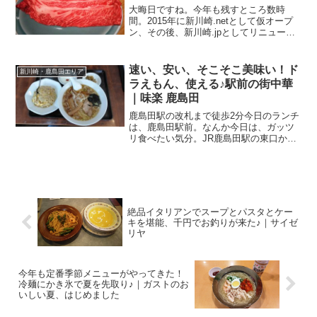
大晦日ですね。今年も残すところ数時
間。2015年に新川崎.netとして仮オープ
ン、その後、新川崎.jpとしてリニューア
ルオープンしたこのサイト、なんだかん
だで2年の月日が経過しようとしていま
す。グルメを中心に新川崎・鹿島田エリ
速い、安い、そこそこ美味い！ド
新川崎・鹿島田エリア
アの情報配信し...
ラえもん、使える♪駅前の街中華
｜味楽 鹿島田
鹿島田駅の改札まで徒歩2分今日のランチ
は、鹿島田駅前。なんか今日は、ガッツ
リ食べたい気分。JR鹿島田駅の東口から
下平間（府中街道・多摩川方面）へ100m
ほど、改札口を出て、そうですね、歩い
て2分ほどの駅前通り沿いにあるのが、こ
ちらのお店。味...
絶品イタリアンでスープとパスタとケー
キを堪能、千円でお釣りが来た♪｜サイゼ
リヤ
今年も定番季節メニューがやってきた！
冷麺にかき氷で夏を先取り♪｜ガストのお
いしい夏、はじめました