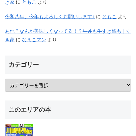
き家
に
ともこ
より
令和八年、今年もよろしくお願いします♪
に
ともこ
より
あれ？なんか美味しくなってる！？牛丼も牛すき鍋も｜す
き家
に
なまこマン
より
カテゴリー
このエリアの本