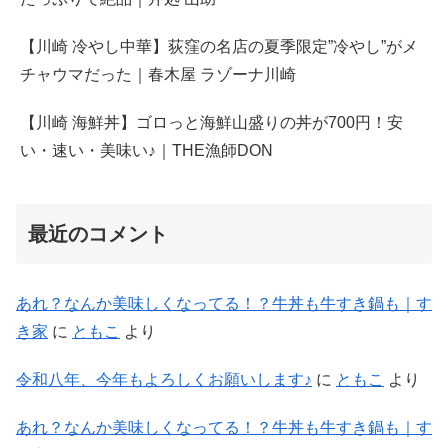
【川崎 冷やし中華】荻窪の名店の夏季限定”冷やし”がメ
チャウマだった｜春木屋 ラゾーナ川崎
【川崎 海鮮丼】ゴロっと海鮮山盛りの丼が700円！安
い・速い・美味い♪｜THE漁師DON
最近のコメント
あれ？なんか美味しくなってる！？牛丼も牛すき鍋も｜す
き家
に
ともこ
より
令和八年、今年もよろしくお願いします♪
に
ともこ
より
あれ？なんか美味しくなってる！？牛丼も牛すき鍋も｜す