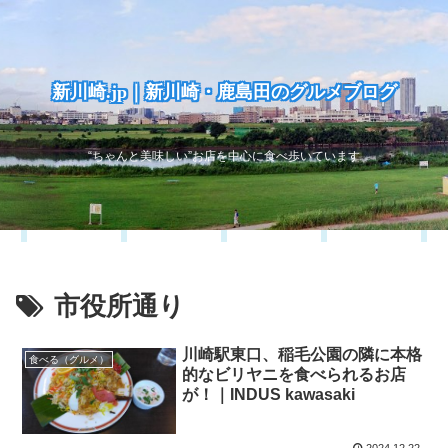
新川崎.jp｜新川崎・鹿島田のグルメブログ
“ちゃんと美味しい”お店を中心に食べ歩いています
市役所通り
川崎駅東口、稲毛公園の隣に本格
食べる（グルメ）
的なビリヤニを食べられるお店
が！｜INDUS kawasaki