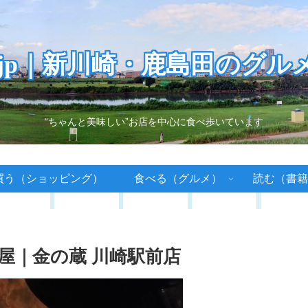
.jp｜新川崎・鹿島田のグル
“ちゃんと美味しい”お店を中心に食べ歩いています
買う（ショッピング）
食べる（グルメ）
読む（書籍
屋｜金の蔵 川崎駅前店