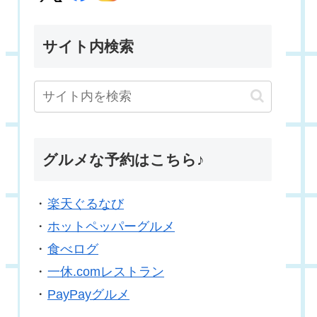
サイト内検索
グルメな予約はこちら♪
・
楽天ぐるなび
・
ホットペッパーグルメ
・
食べログ
・
一休.comレストラン
・
PayPayグルメ