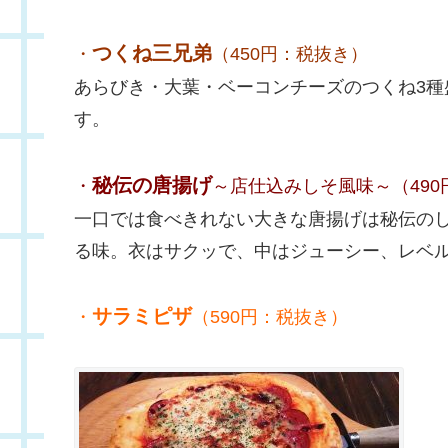
つくね三兄弟
・
（450円：税抜き）
あらびき・大葉・ベーコンチーズのつくね3
す。
秘伝の唐揚げ
・
～店仕込みしそ風味～（490
一口では食べきれない大きな唐揚げは秘伝の
る味。衣はサクッで、中はジューシー、レベ
サラミピザ
・
（590円：税抜き）