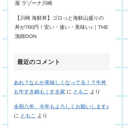
屋 ラゾーナ川崎
【川崎 海鮮丼】ゴロっと海鮮山盛りの
丼が700円！安い・速い・美味い♪｜THE
漁師DON
最近のコメント
あれ？なんか美味しくなってる！？牛丼
も牛すき鍋も｜すき家
に
ともこ
より
令和八年、今年もよろしくお願いします♪
に
ともこ
より