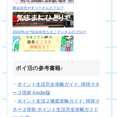
横浜在住やすべーさんのブログ
2022年は!?仙台在住なまこマンさんのブログ
ポイ活の参考書籍♪
・
ポイント生活完全攻略ガイド: 得得マネ
ー３倍術 Kindle版
・
ポイント生活２徹底攻略ガイド: 得得マ
ネー３倍術 ポイント生活完全攻略ガイド