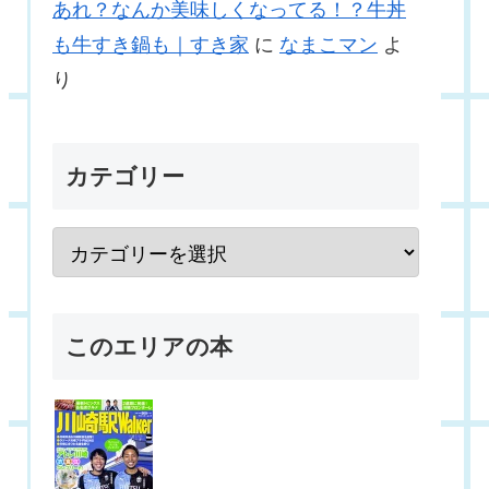
あれ？なんか美味しくなってる！？牛丼
も牛すき鍋も｜すき家
に
なまこマン
よ
り
カテゴリー
このエリアの本