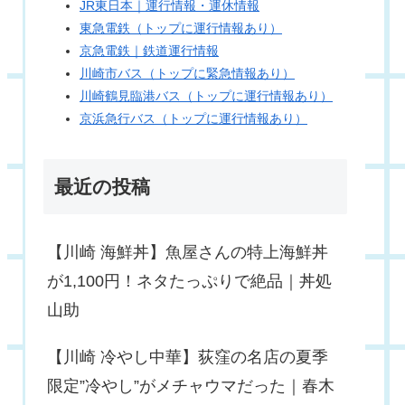
JR東日本｜運行情報・運休情報
東急電鉄（トップに運行情報あり）
京急電鉄｜鉄道運行情報
川崎市バス（トップに緊急情報あり）
川崎鶴見臨港バス（トップに運行情報あり）
京浜急行バス（トップに運行情報あり）
最近の投稿
【川崎 海鮮丼】魚屋さんの特上海鮮丼
が1,100円！ネタたっぷりで絶品｜丼処
山助
【川崎 冷やし中華】荻窪の名店の夏季
限定”冷やし”がメチャウマだった｜春木