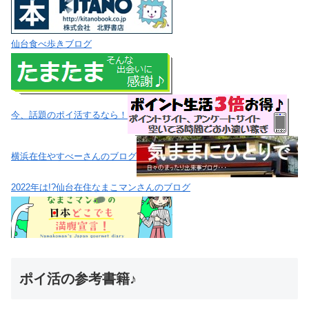
仙台食べ歩きブログ
今、話題のポイ活するなら！
横浜在住やすべーさんのブログ
2022年は!?仙台在住なまこマンさんのブログ
ポイ活の参考書籍♪