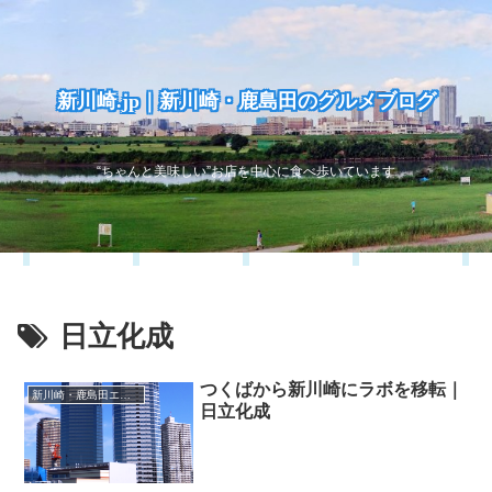
新川崎.jp｜新川崎・鹿島田のグルメブログ
“ちゃんと美味しい”お店を中心に食べ歩いています
日立化成
つくばから新川崎にラボを移転｜
新川崎・鹿島田エリア
日立化成