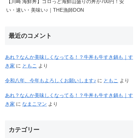
【川崎 海鮮丼】ゴロっと海鮮山盛りの丼が700円！安
い・速い・美味い♪｜THE漁師DON
最近のコメント
あれ？なんか美味しくなってる！？牛丼も牛すき鍋も｜す
き家
に
ともこ
より
令和八年、今年もよろしくお願いします♪
に
ともこ
より
あれ？なんか美味しくなってる！？牛丼も牛すき鍋も｜す
き家
に
なまこマン
より
カテゴリー