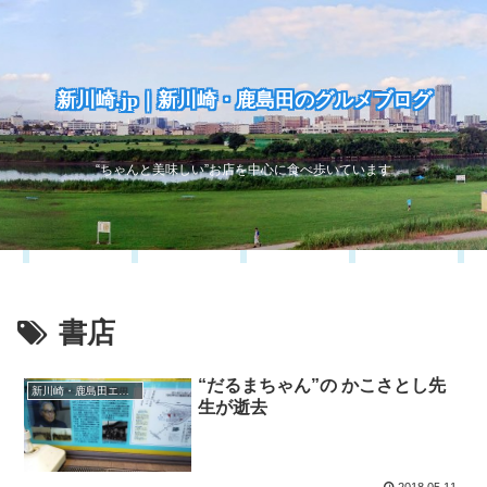
新川崎.jp｜新川崎・鹿島田のグルメブログ
“ちゃんと美味しい”お店を中心に食べ歩いています
書店
“だるまちゃん”の かこさとし先
新川崎・鹿島田エリア
生が逝去