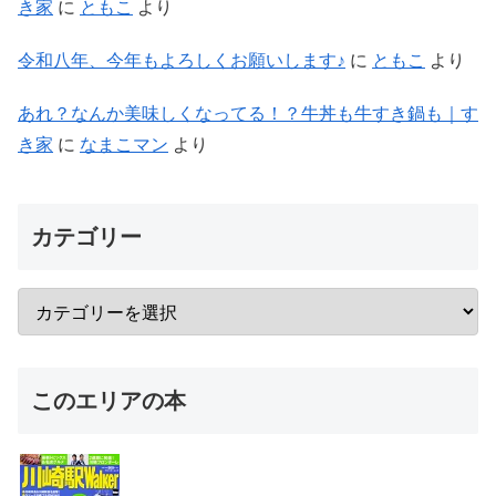
き家
に
ともこ
より
令和八年、今年もよろしくお願いします♪
に
ともこ
より
あれ？なんか美味しくなってる！？牛丼も牛すき鍋も｜す
き家
に
なまこマン
より
カテゴリー
このエリアの本