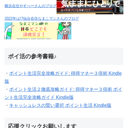
横浜在住やすべーさんのブログ
2022年は!?仙台在住なまこマンさんのブログ
ポイ活の参考書籍♪
・
ポイント生活完全攻略ガイド: 得得マネー３倍術 Kindle
版
・
ポイント生活２徹底攻略ガイド: 得得マネー３倍術 ポイ
ント生活完全攻略ガイド Kindle版
・
キャッシュレスの賢い選択 ポイント生活 Kindle版
応援クリックお願いします