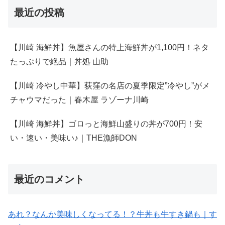
最近の投稿
【川崎 海鮮丼】魚屋さんの特上海鮮丼が1,100円！ネタ
たっぷりで絶品｜丼処 山助
【川崎 冷やし中華】荻窪の名店の夏季限定”冷やし”がメ
チャウマだった｜春木屋 ラゾーナ川崎
【川崎 海鮮丼】ゴロっと海鮮山盛りの丼が700円！安
い・速い・美味い♪｜THE漁師DON
最近のコメント
あれ？なんか美味しくなってる！？牛丼も牛すき鍋も｜す