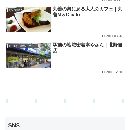
2018.05.11
丸善の奥にある大人のカフェ｜丸
周辺情報
善M＆C cafe
2017.03.26
駅前の地域密着本やさん｜北野書
新川崎・鹿島田エリア
店
2016.12.30
SNS