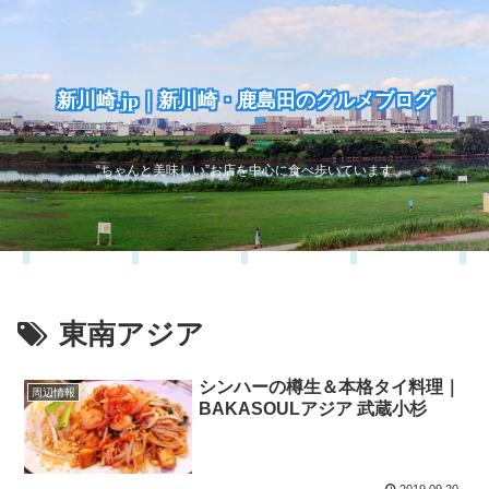
新川崎.jp｜新川崎・鹿島田のグルメブログ
“ちゃんと美味しい”お店を中心に食べ歩いています
東南アジア
シンハーの樽生＆本格タイ料理｜
周辺情報
BAKASOULアジア 武蔵小杉