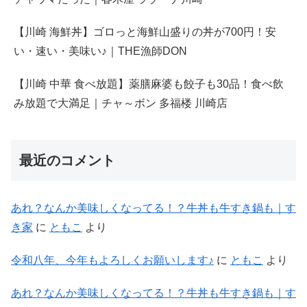
【川崎 海鮮丼】ゴロっと海鮮山盛りの丼が700円！安
い・速い・美味い♪｜THE漁師DON
【川崎 中華 食べ放題】薬膳麻婆も餃子も30品！食べ飲
み放題で大満足｜チャ～ボン 多福楼 川崎店
最近のコメント
あれ？なんか美味しくなってる！？牛丼も牛すき鍋も｜す
き家
に
ともこ
より
令和八年、今年もよろしくお願いします♪
に
ともこ
より
あれ？なんか美味しくなってる！？牛丼も牛すき鍋も｜す