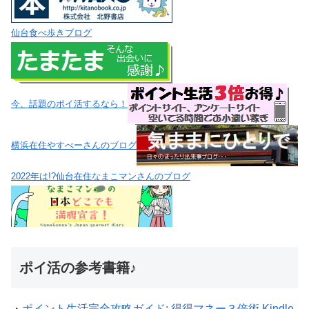
仙台食べ歩きブログ
今、話題のポイ活するなら！
横浜在住やすべーさんのブログ
2022年は!?仙台在住なまこマンさんのブログ
ポイ活の参考書籍♪
・
ポイント生活完全攻略ガイド: 得得マネー３倍術 Kindle