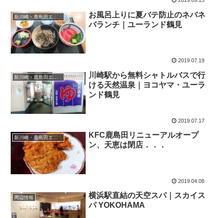
2019.09.15
お風呂上りに夏バテ防止のネバネ
新川崎・鹿島田エリア
バランチ｜ユーランド鶴見
2019.07.19
川崎駅から無料シャトルバスで行
新川崎・鹿島田エリア
ける天然温泉｜ヨコヤマ・ユーラ
ンド鶴見
2019.07.17
KFC鹿島田リニューアルオープ
新川崎・鹿島田エリア
ン、天恵は閉店．．．
2019.04.08
横浜駅直結の天空スパ｜スカイス
周辺情報
パ YOKOHAMA