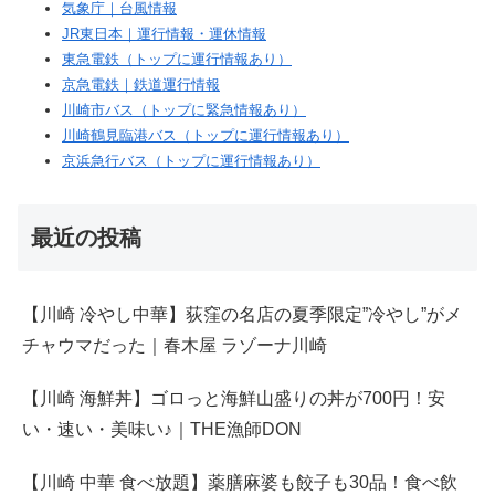
気象庁｜台風情報
JR東日本｜運行情報・運休情報
東急電鉄（トップに運行情報あり）
京急電鉄｜鉄道運行情報
川崎市バス（トップに緊急情報あり）
川崎鶴見臨港バス（トップに運行情報あり）
京浜急行バス（トップに運行情報あり）
最近の投稿
【川崎 冷やし中華】荻窪の名店の夏季限定”冷やし”がメ
チャウマだった｜春木屋 ラゾーナ川崎
【川崎 海鮮丼】ゴロっと海鮮山盛りの丼が700円！安
い・速い・美味い♪｜THE漁師DON
【川崎 中華 食べ放題】薬膳麻婆も餃子も30品！食べ飲