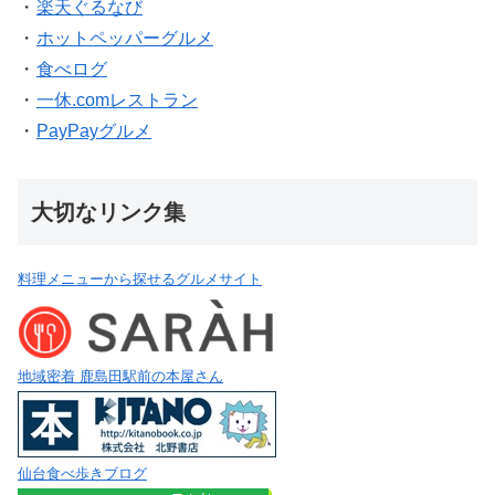
・
楽天ぐるなび
・
ホットペッパーグルメ
・
食べログ
・
一休.comレストラン
・
PayPayグルメ
大切なリンク集
料理メニューから探せるグルメサイト
地域密着 鹿島田駅前の本屋さん
仙台食べ歩きブログ