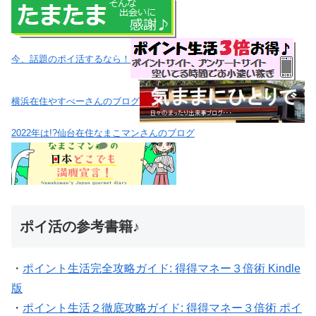
今、話題のポイ活するなら！
横浜在住やすべーさんのブログ
2022年は!?仙台在住なまこマンさんのブログ
ポイ活の参考書籍♪
・
ポイント生活完全攻略ガイド: 得得マネー３倍術 Kindle
版
・
ポイント生活２徹底攻略ガイド: 得得マネー３倍術 ポイ