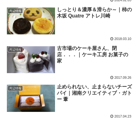
2024.02.05
しっとり＆濃厚＆滑らか～｜柿の
周辺情報
木坂 Quatre アトレ川崎
2018.03.10
古市場のケーキ屋さん、閉
周辺情報
店．．．｜ケーキ工房 お菓子の
家
2017.09.26
止められない、止まらないチーズ
周辺情報
パイ｜湘南クリエイティブ・ガト
ー 葦
2017.04.23