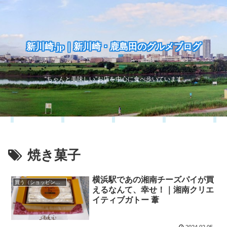
新川崎.jp｜新川崎・鹿島田のグルメブログ
“ちゃんと美味しい”お店を中心に食べ歩いています
焼き菓子
横浜駅であの湘南チーズパイが買
買う（ショッピング）
えるなんて、幸せ！｜湘南クリエ
イティブガトー 葦