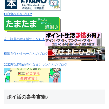
仙台食べ歩きブログ
今、話題のポイ活するなら！
横浜在住やすべーさんのブログ
2022年は!?仙台在住なまこマンさんのブログ
ポイ活の参考書籍♪