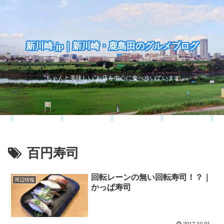
新川崎.jp｜新川崎・鹿島田のグルメブログ
“ちゃんと美味しい”お店を中心に食べ歩いています
百円寿司
回転レーンの無い回転寿司！？｜
周辺情報
かっぱ寿司